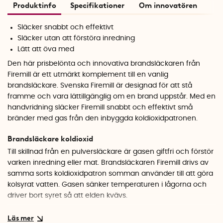
Produktinfo
Specifikationer
Om innovatören
Släcker snabbt och effektivt
Släcker utan att förstöra inredning
Lätt att öva med
Den här prisbelönta och innovativa brandsläckaren från
Firemill är ett utmärkt komplement till en vanlig
brandsläckare. Svenska Firemill är designad för att stå
framme och vara lättillgänglig om en brand uppstår. Med en
handvridning släcker Firemill snabbt och effektivt små
bränder med gas från den inbyggda k
ol
dioxid
patronen
.
Brandsläckare koldioxid
Till skillnad från en pulversläckare är gasen giftfri och förstör
varken inredning eller mat. Brandsläckaren Firemill drivs av
samma sorts koldioxidpatron somman använder till att göra
kolsyrat vatten. Gasen sänker temperaturen i lågorna och
driver bort syret så att elden kvävs.
Säkra ditt hem