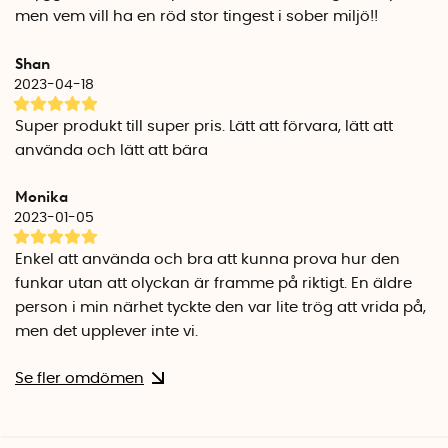
prestigefyllda utmärkelserna iF Design Award samt Red Dot
men vem vill ha en röd stor tingest i sober miljö!!
Design Award.
Shan
Specifikationer
2023-04-18
Material: Aluminium
Höjd: Ca 40 cm
Super produkt till super pris. Lätt att förvara, lätt att
Diameter: 7,5 cm
använda och lätt att bära
Vikt: 2 kg (inkl kolsyrepatron)
Ingår kolsyrepatron: Ja
Monika
2023-01-05
Enkel att använda och bra att kunna prova hur den
funkar utan att olyckan är framme på riktigt. En äldre
person i min närhet tyckte den var lite trög att vrida på,
men det upplever inte vi.
Se fler omdömen