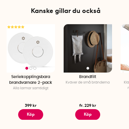
Kanske gillar du också
Seriekopplingsbara
Brandfilt
brandvarnare 2-pack
Kväver de små bränderna
Klä
Alla larmar samtidigt
399 kr
fr. 229 kr
Köp
Köp