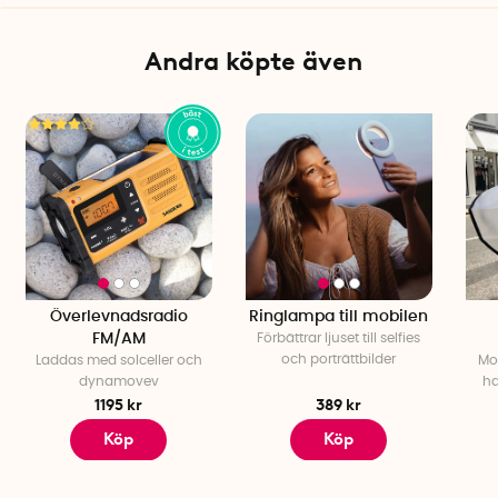
Andra köpte även
Överlevnadsradio
Ringlampa till mobilen
FM/AM
Förbättrar ljuset till selfies
och porträttbilder
Laddas med solceller och
Mod
dynamovev
ha
1195 kr
389 kr
Köp
Köp