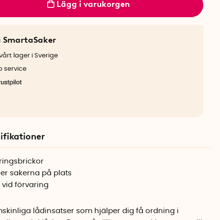
Lägg i varukorgen
a SmartaSaker
årt lager i Sverige
b service
ifikationer
ringsbrickor
ler sakerna på plats
 vid förvaring
skinliga lådinsatser som hjälper dig få ordning i