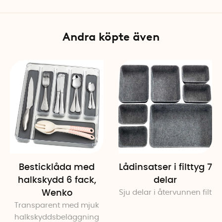
Tillverkningsland: Spanien
Andra köpte även
Besticklåda med
Lådinsatser i filttyg 7
halkskydd 6 fack,
delar
Wenko
Sju delar i återvunnen filt
Transparent med mjuk
halkskyddsbeläggning