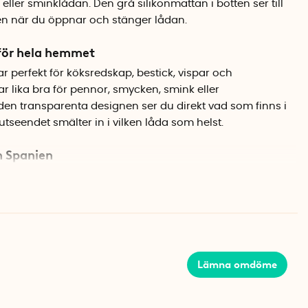
ller sminklådan. Den grå silikonmattan i botten ser till
 även när du öppnar och stänger lådan.
 för hela hemmet
 perfekt för köksredskap, bestick, vispar och
r lika bra för pennor, smycken, smink eller
den transparenta designen ser du direkt vad som finns i
 utseendet smälter in i vilken låda som helst.
n Spanien
 Spanien och har rundade hörn som gör dem enkla att
eläggningen är löstagbar, vilket underlättar när det är
du inte använder alla tre kan de stoppas in i varandra för
Lämna omdöme
matta
nti-slip