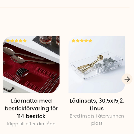
Lådmatta med
Lådinsats, 30,5x15,2,
bestickförvaring för
Linus
114 bestick
Bred insats i återvunnen
plast
Klipp till efter din låda