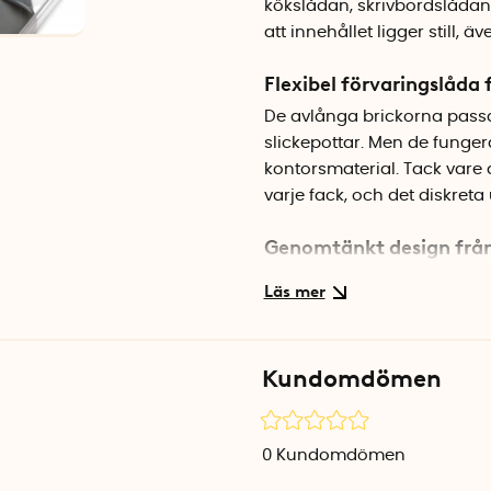
kökslådan, skrivbordslådan e
att innehållet ligger still,
Flexibel förvaringslåda
De avlånga brickorna passar
slickepottar. Men de fungera
kontorsmaterial. Tack vare 
varje fack, och det diskreta
Genomtänkt design frå
Brickorna är tillverkade i
rengöra. Den grå anti-slip b
dags att tvätta av dem. När 
att spara plats.
Kundomdömen
Specifikationer
Antal: 3 st
0
Kundomdömen
Material: Plast med silikon
Färg: Transparent med grå a