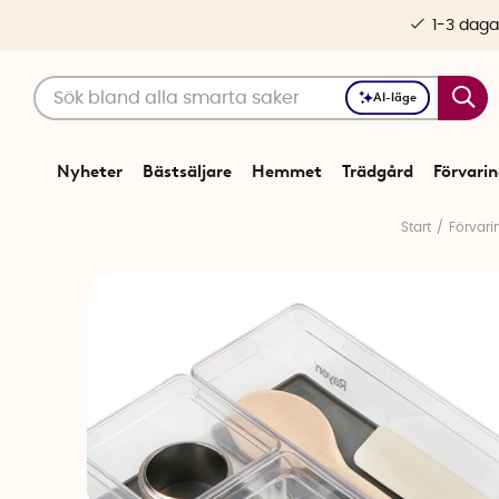
1-3 daga
AI-läge
Nyheter
Bästsäljare
Hemmet
Trädgård
Förvari
Start
Förvari