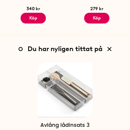
340 kr
279 kr
Köp
Köp
Du har nyligen tittat på
Avlång lådinsats 3