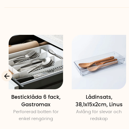
Besticklåda 6 fack,
Lådinsats,
Gastromax
38,1x15x2cm, Linus
Perforerad botten för
Avlång för slevar och
enkel rengöring
redskap