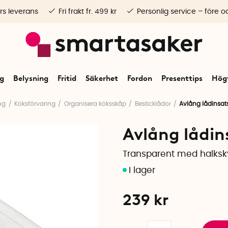
rs leverans
Fri frakt fr. 499 kr
Personlig service – före o
ng
Belysning
Fritid
Säkerhet
Fordon
Presenttips
Högt
ng
Köksförvaring
Organisera köksskåp
Besticklådor
Avlång lådinsats
Avlång lådin
Transparent med halksk
239
kr