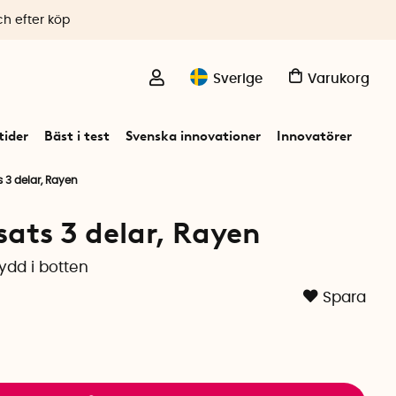
ch efter köp
Sverige
Varukorg
ider
Bäst i test
Svenska innovationer
Innovatörer
 3 delar, Rayen
sats 3 delar, Rayen
ydd i botten
Spara