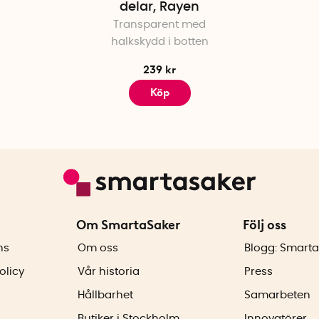
delar, Rayen
Transparent med
halkskydd i botten
239 kr
Köp
Om SmartaSaker
Följ oss
ns
Om oss
Blogg: Smarta
olicy
Vår historia
Press
Hållbarhet
Samarbeten
Butiker i Stockholm
Innovatörer