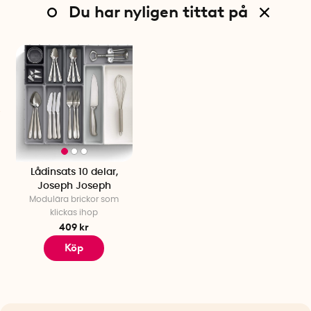
Du har nyligen tittat på
Lådinsats 10 delar,
Joseph Joseph
Modulära brickor som
klickas ihop
409 kr
Köp