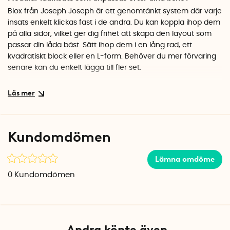
Blox från Joseph Joseph är ett genomtänkt system där varje
insats enkelt klickas fast i de andra. Du kan koppla ihop dem
på alla sidor, vilket ger dig frihet att skapa den layout som
passar din låda bäst. Sätt ihop dem i en lång rad, ett
kvadratiskt block eller en L-form. Behöver du mer förvaring
senare kan du enkelt lägga till fler set.
Passar för bestick, redskap och småsaker
De olika storlekarna gör det lätt att sortera allt från bestick
och köksredskap till kontorsmaterial, sytillbehör eller verktyg.
De små fyrkanterna är perfekta för gem, säkerhetsnålar och
Kundomdömen
andra småsaker, medan de längre insatserna rymmer
knivar, skedar, pennor eller penslar. Allt får sin egen plats
Lämna omdöme
och ligger kvar där du lägger det.
0
Kundomdömen
Snygg gråskala som passar överallt
Insatserna kommer i en stilren färgskala från mörkgrå till
ljusgrå och vit. Den texturerade botten håller innehållet på
plats och gör det enkelt att torka av vid behov.
Andra köpte även