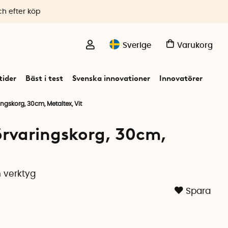
ch efter köp
Sverige
Varukorg
ider
Bäst i test
Svenska innovationer
Innovatörer
gskorg, 30cm, Metaltex, Vit
rvaringskorg, 30cm,
 verktyg
Spara