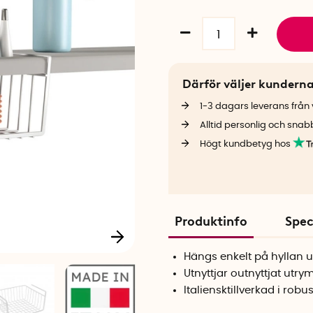
Därför väljer kundern
1-3 dagars leverans från v
Alltid personlig och snab
Högt kundbetyg hos
Produktinfo
Spec
Hängs enkelt på hyllan u
Utnyttjar outnyttjat utr
Italiensktillverkad i robu