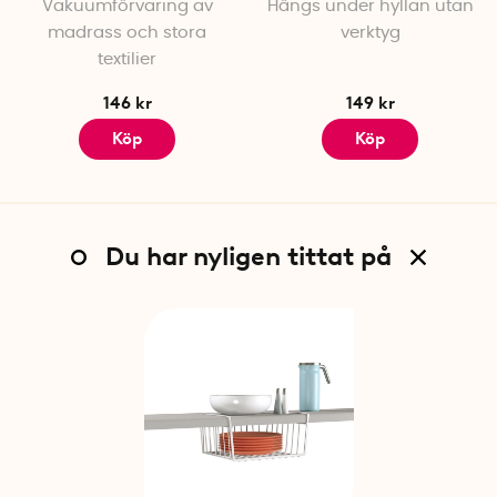
Vakuumförvaring av
Hängs under hyllan utan
madrass och stora
verktyg
textilier
146 kr
149 kr
Köp
Köp
Du har nyligen tittat på