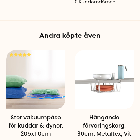
0
Kundomdömen
Material: Lackerad metall
Färg: Vit
Tillverkad i Italien
Andra köpte även
Stor vakuumpåse
Hängande
för kuddar & dynor,
förvaringskorg,
205x110cm
30cm, Metaltex, Vit