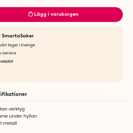
Lägg i varukorgen
a SmartaSaker
årt lager i Sverige
b service
ifikationer
tan verktyg
ymme under hyllan
st metall