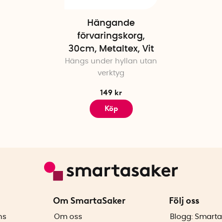
Hängande
förvaringskorg,
30cm, Metaltex, Vit
Hängs under hyllan utan
verktyg
149 kr
Köp
Om SmartaSaker
Följ oss
ns
Om oss
Blogg: Smarta