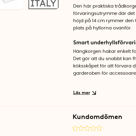
Den här praktiska trådkorge
förvaringsutrymme där det 
höjd på 14 cm rymmer den t
plats på hyllorna ovanför.
Smart underhyllsförvar
Hängkorgen hakar enkelt fas
Det gör att du snabbt kan f
köksskåpet för att förvara d
garderoben för accessoare
Robust kvalitet från Ital
Korgen är tillverkad i Itali
Den vita färgen smälter in i
trådkonstruktionen gör att d
Kundomdömen
Specifikationer
Mått: 30 x 26 x 14 cm