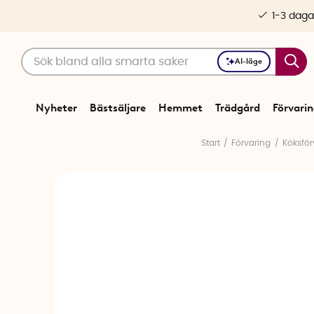
1-3 daga
AI-läge
Nyheter
Bästsäljare
Hemmet
Trädgård
Förvari
Start
Förvaring
Köksför