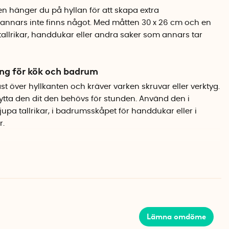
n hänger du på hyllan för att skapa extra
annars inte finns något. Med måtten 30 x 26 cm och en
allrikar, handdukar eller andra saker som annars tar
ing för kök och badrum
t över hyllkanten och kräver varken skruvar eller verktyg.
lytta den dit den behövs för stunden. Använd den i
jupa tallrikar, i badrumsskåpet för handdukar eller i
r.
ien
en av lackerad metall som håller för daglig användning.
 de flesta skåp och hyllor, och den luftiga
u alltid ser vad som finns i korgen.
Lämna omdöme