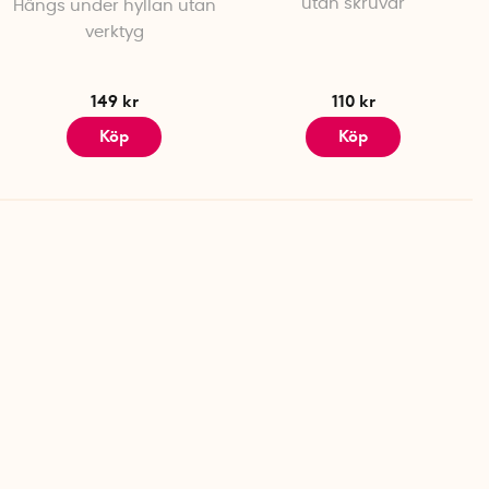
utan skruvar
Hängs under hyllan utan
verktyg
149 kr
110 kr
Köp
Köp