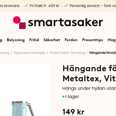
rs leverans
Fri frakt fr. 499 kr
Personlig service – före o
ng
Belysning
Fritid
Säkerhet
Fordon
Presenttips
Högt
varing
Organisera köksskåp
Under hyllan-förvaring
Hängande förvarin
Hängande fö
Metaltex, Vit
Hängs under hyllan utan
149
kr