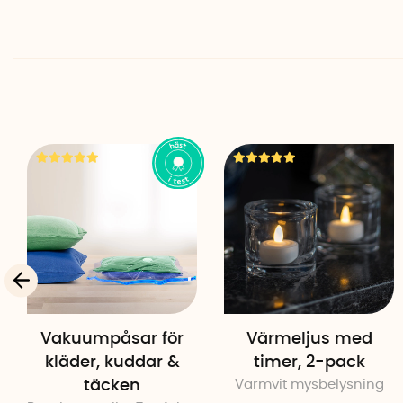
Vakuumpåsar för
Värmeljus med
kläder, kuddar &
timer, 2-pack
täcken
Varmvit mysbelysning