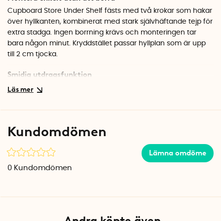
Cupboard Store Under Shelf fästs med två krokar som hakar
över hyllkanten, kombinerat med stark självhäftande tejp för
extra stadga. Ingen borrning krävs och monteringen tar
bara någon minut. Kryddstället passar hyllplan som är upp
till 2 cm tjocka.
Smidig utdragsfunktion
Lådan glider mjukt fram på sina skenor så att du får full
överblick över innehållet. Den lutande designen gör att du
ser alla burkar på en gång, även de som står längst bak. När
du är klar skjuter du bara in lådan igen och kryddorna
Kundomdömen
försvinner snyggt under hyllan.
Perfekt för små kök
Lämna omdöme
Genom att utnyttja utrymmet under hyllplanet frigör du
0
Kundomdömen
värdefull plats i skåpen. Förutom kryddor fungerar stället
utmärkt för småburkar, extrakt eller andra mindre föremål
som annars lätt försvinner bland övriga varor. OBS!
Kryddburkar ingår ej.
Andra köpte även