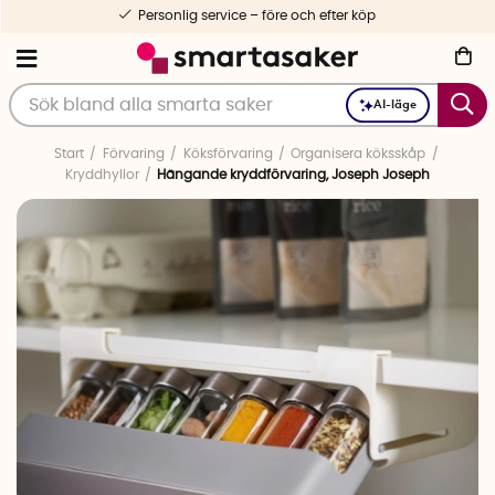
Personlig service – före och efter köp
AI-läge
Start
Förvaring
Köksförvaring
Organisera köksskåp
Kryddhyllor
Hängande kryddförvaring, Joseph Joseph