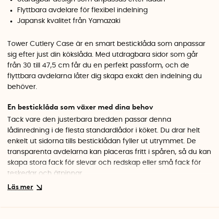
Flyttbara avdelare för flexibel indelning
Japansk kvalitet från Yamazaki
Tower Cutlery Case är en smart besticklåda som anpassar
sig efter just din kökslåda. Med utdragbara sidor som går
från 30 till 47,5 cm får du en perfekt passform, och de
flyttbara avdelarna låter dig skapa exakt den indelning du
behöver.
En besticklåda som växer med dina behov
Tack vare den justerbara bredden passar denna
lådinredning i de flesta standardlådor i köket. Du drar helt
enkelt ut sidorna tills besticklådan fyller ut utrymmet. De
transparenta avdelarna kan placeras fritt i spåren, så du kan
skapa stora fack för slevar och redskap eller små fack för
teskedar och ätpinnar.
Genomtänkt japansk design
Yamazaki är kända för sina smarta förvaringslösningar, och
Tower Cutlery Case är inget undantag. Den rena designen i