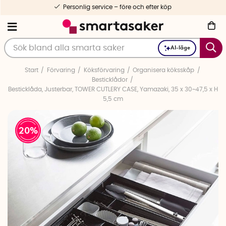
Personlig service – före och efter köp
AI-läge
Start
Förvaring
Köksförvaring
Organisera köksskåp
Besticklådor
Besticklåda, Justerbar, TOWER CUTLERY CASE, Yamazaki, 35 x 30~47,5 x H
5,5 cm
20