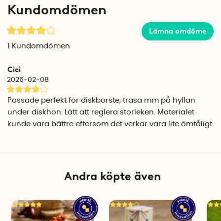
Kundomdömen
vitt eller svart smälter in i moderna kök. Materialet är lätt att
torka av och håller bestick och redskap prydligt på plats.
Lämna omdöme
Plats för allt du behöver
1
Kundomdömen
Förutom de klassiska bestickfacken finns det utrymme för
köksredskap, grillspett, sugrör och småsaker som
Cici
korkskruvar och mättkoppar. Bestickinsatsen är 5,5 cm hög
2026-02-08
och kräver en låda med minst 8 cm invändig höjd för att
passa.
Passade perfekt för diskborste, trasa mm på hyllan
under diskhon. Lätt att reglera storleken. Materialet
Specifikationer
kunde vara bättre eftersom det verkar vara lite ömtåligt.
Mått: 35 x 30-47,5 x 5,5 cm (bredd x djup x höjd)
Justerbart djup: 30-47,5 cm
Material: ABS-plast
Färg: Vit eller svart
Kräver låddjup: minst 8 cm
Andra köpte även
Varumärke: Yamazaki