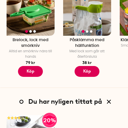
Brelock, lock med
Påsklämma med
Klä
smörkniv
hällfunktion
Smar
Alltid en smörkniv nära till
Med lock som går att
hands
återförsluta
79 kr
38 kr
Köp
Köp
Du har nyligen tittat på
20%