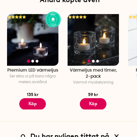
Premium LED värmeljus
Värmeljus med timer,
Ser äkta ut på bara några
2-pack
meters avstånd
Varmvit mysbelysning
135 kr
59 kr
Köp
Köp
Du har nyligen tittat på