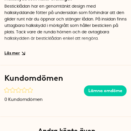
Besticklådan har en genomtänkt design med
halkskyddande fötter på undersidan som förhindrar att den
glider runt när du öppnar och stänger lådan. På insidan finns
uttagbara halkskydd i mörkgrått som håller besticken på
plats. Tack vare de runda hörnen och de avtagbara
halkskydden är besticklådan enkel att rengöra.
Bygg ditt eget förvaringssystem
Besticklådan ingår i serien Tidy Smart Organizer och kan
kombineras med andra lådor i samma serie. Skapa ett
skräddarsytt förvaringssystem som passar just din kökslåda
Kundomdömen
genom att komplettera med fler storlekar. Det transparenta
utförandet ger en luftig känsla och gör det lätt att se
Lämna omdöme
innehållet.
0
Kundomdömen
Specifikationer
Mått: 32,8 x 23 x 4,5 cm
Antal fack: 5
Material: PET/TPE
Färg: Klar med mörkgrått halkskydd
Andra köpte även