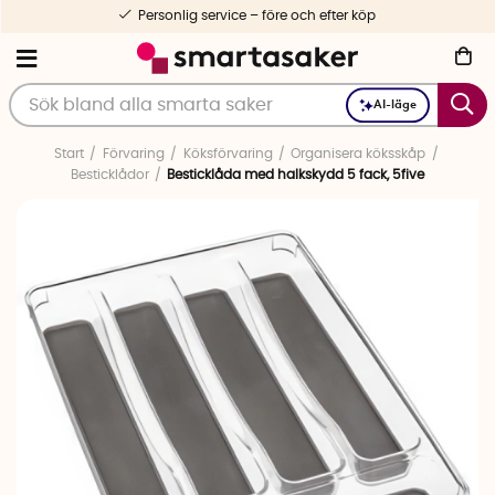
Personlig service – före och efter köp
AI-läge
Start
Förvaring
Köksförvaring
Organisera köksskåp
Besticklådor
Besticklåda med halkskydd 5 fack, 5five