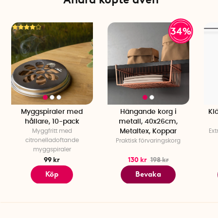
34%
Myggspiraler med
Hängande korg i
Kl
hållare, 10-pack
metall, 40x26cm,
Myggfritt med
Metaltex, Koppar
Ext
citronelladoftande
Praktisk förvaringskorg
myggspiraler
99 kr
130 kr
198 kr
Köp
Bevaka