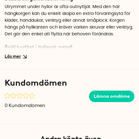
Utrymmet under hyllor är ofta outnyttjat. Med den här
hängkorgen kan du enkelt skapa en extra förvaringsyta för
kläder, handdukar, verktyg eller annat småplock. Korgen
hängs på hyllkanten och kräver varken skruvar eller verktyg.
Det gör den enkel att flytta när behoven förändras.
Rejäl kvalitet i italiensk metall
Korgen är tillverkad i vitlackerad metall i Italien och har en
stabil konstruktion som tål vardagens påfrestningar. Det
öppna nätmönstret gör att du enkelt ser vad som finns i
korgen, samtidigt som luften kan cirkulera fritt.
Kundomdömen
Specifikationer
Mått: 50 x 26 x 14 cm
Lämna omdöme
Material: Metall
0
Kundomdömen
Färg: Vit
Tillverkad i Italien
Andra köpte även