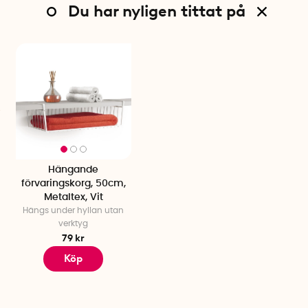
Du har nyligen tittat på
Hängande
förvaringskorg, 50cm,
Metaltex, Vit
Hängs under hyllan utan
verktyg
79 kr
Köp