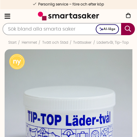
Personlig service – före och efter köp
AI-läge
Start
Hemmet
Tvätt och Städ
Tvättsaker
Lädertvål, Tip-Top