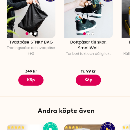
Tvättpåse STNKY BAG
Doftpåsar till skor,
Träningspåse och tvättpåse
SmellWell
i ett
Tar bort fukt och dålig lukt
Håll
349 kr
fr. 99 kr
Köp
Köp
Andra köpte även