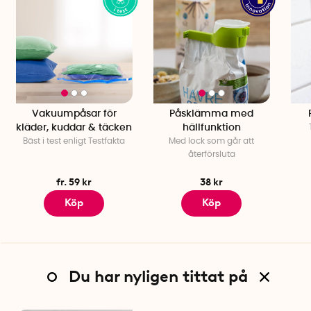
Vakuumpåsar för
Påsklämma med
kläder, kuddar & täcken
hällfunktion
Bäst i test enligt Testfakta
Med lock som går att
återförsluta
fr. 59 kr
38 kr
Köp
Köp
Du har nyligen tittat på