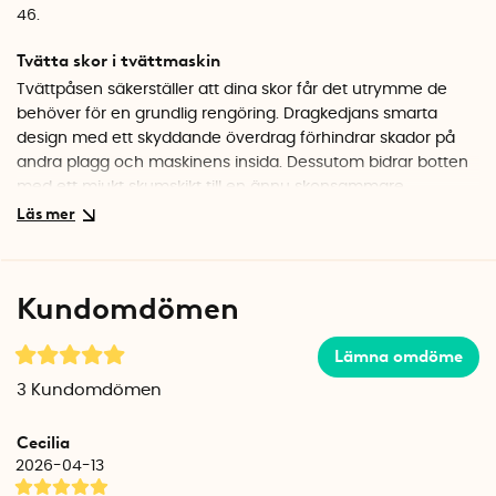
46.
Tvätta skor i tvättmaskin
Tvättpåsen säkerställer att dina skor får det utrymme de
behöver för en grundlig rengöring. Dragkedjans smarta
design med ett skyddande överdrag förhindrar skador på
andra plagg och maskinens insida. Dessutom bidrar botten
med ett mjukt skumskikt till en ännu skonsammare
behandling av dina skor.
Specifikationer
Material: Meshtyg i polyester
Kundomdömen
Färg: Vit
Vikt: 69 g
Längd: 23,5 cm
Lämna omdöme
Bredd: 46 cm
3
Kundomdömen
Höjd: 25 cm
Antal per förpackning: 1
Cecilia
2026-04-13