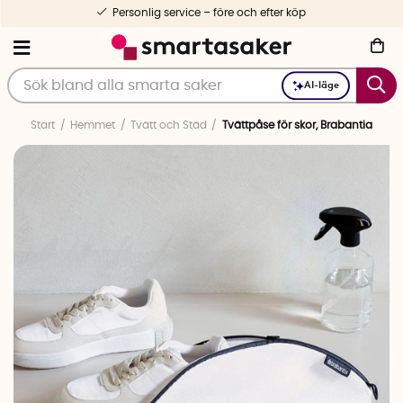
Personlig service – före och efter köp
AI-läge
Start
Hemmet
Tvätt och Städ
Tvättpåse för skor, Brabantia