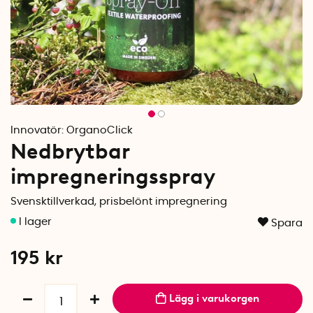
Innovatör:
OrganoClick
Nedbrytbar
impregneringsspray
Svensktillverkad, prisbelönt impregnering
Spara
195
kr
Lägg i varukorgen