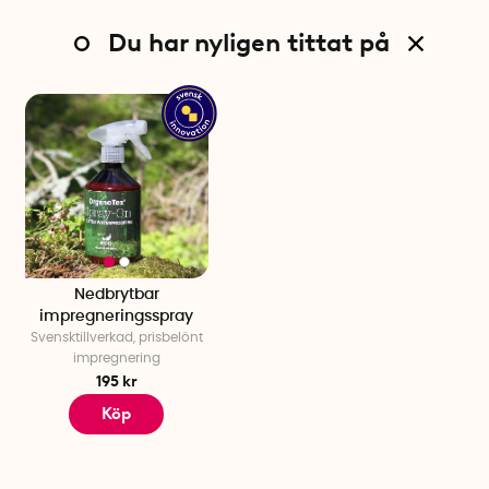
förordningen.
Du har nyligen tittat på
Nedbrytbar
impregneringsspray
Svensktillverkad, prisbelönt
impregnering
195 kr
Köp