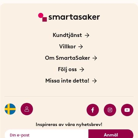
Kundtjänst
Kontakta oss
Villkor
För Företag
Frakt och leverans
Om SmartaSaker
Personuppgiftspolicy
Om oss
Följ oss
Köpvillkor
Vår historia
Blogg: Smarta tips
Missa inte detta!
Betalning
Hållbarhet
Press
Presentkort
Butiker i Stockholm
Samarbeten
Bäst i test
Innovatörer
Bästsäljare
Fyndhörnan
Inspireras av våra nyhetsbrev!
Se alla smarta saker
Anmäl