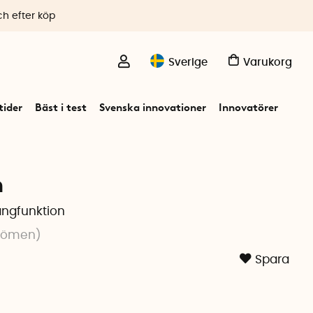
ch efter köp
Sverige
Varukorg
ider
Bäst i test
Svenska innovationer
Innovatörer
n
ångfunktion
dömen
)
Spara