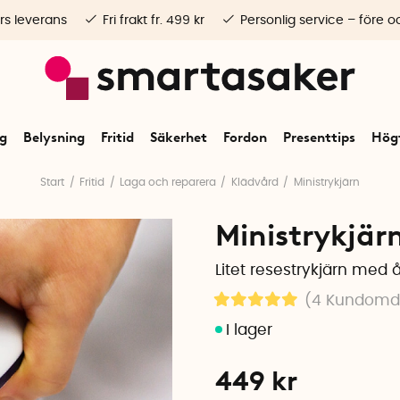
rs leverans
Fri frakt fr. 499 kr
Personlig service – före o
ng
Belysning
Fritid
Säkerhet
Fordon
Presenttips
Högt
Start
Fritid
Laga och reparera
Klädvård
Ministrykjärn
Ministrykjär
Litet resestrykjärn med 
(4
Kundom
449
kr