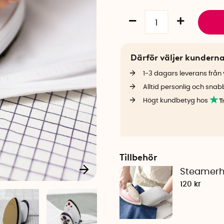
Därför väljer kundern
1-3 dagars leverans från v
Alltid personlig och snab
Högt kundbetyg hos
Tillbehör
Steamer
120 kr