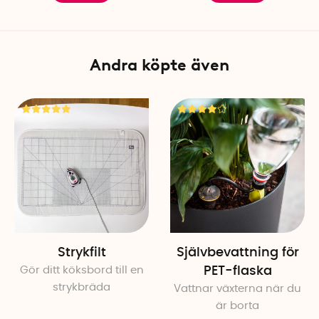
Andra köpte även
Strykfilt
Självbevattning för
Gör ditt köksbord till en
PET-flaska
strykbräda
Vattnar växterna när du
är borta