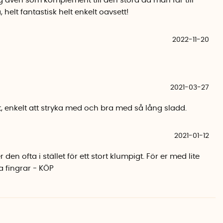
ig även som komplement till den stora då man får till
er ett annat smalt föremål för att ställa om strykjärnet
, helt fantastisk helt enkelt oavsett!
2022-11-20
2021-03-27
, enkelt att stryka med och bra med så lång sladd.
cm x 8 cm
2021-01-12
der
den ofta i stället för ett stort klumpigt. För er med lite
 fingrar - KÖP