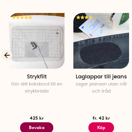
Strykfilt
Laglappar till jeans
Gör ditt köksbord till en
Lagar jeansen utan nål
strykbräda
och tråd
425 kr
fr. 42 kr
Bevaka
Köp