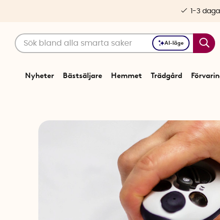
1-3 daga
AI-läge
Nyheter
Bästsäljare
Hemmet
Trädgård
Förvari