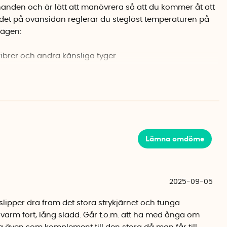
i handen och är lätt att manövrera så att du kommer åt att
edet på ovansidan reglerar du steglöst temperaturen på
lägen:
fibrer och andra känsliga tyger.
ne och bomullstyger.
ch av ångfunktionen. Se till att vattenbehållaren är
gan. Strykjärnet levereras med en liten vattenbägare som
tten i strykjärnet.
Lämna omdöme
nda sladden runt strykjärnet och klicka fast den i fästet på
förvaras i den lilla sidenpåsen tillsammans med
Se bara till att du har hällt ut vattnet och att
2025-09-05
na innan du stoppar det i påsen.
n slipper dra fram det stora strykjärnet och tunga
0-127V uttag och 220-240V uttag. Det är praktiskt om du
 varm fort, lång sladd. Går t.o.m. att ha med ånga om
med olika volt-standarder i uttagen, till exempel USA och