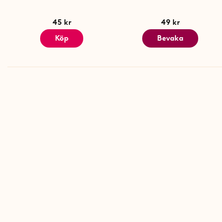
45 kr
49 kr
Köp
Bevaka