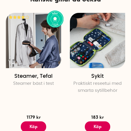
Steamer, Tefal
Sykit
Steamer bäst i test
Praktiskt reseetui med
smarta sytillbehör
1179 kr
183 kr
Köp
Köp