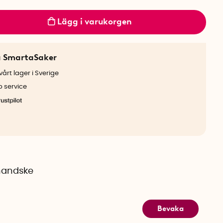
Lägg i varukorgen
a SmartaSaker
årt lager i Sverige
b service
handske
Bevaka