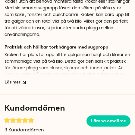
kläder utan att behöva montera fasta krokar eller ställningar.
Med sin smarta sugpropp fäster den säkert på släta ytor
som kakel, fönster och duschdörrar. Kroken kan bära upp till
tre galgar och en total vikt på två kilo, vilket gör den perfekt
för att vädra blusar, skjortor eller andra plagg mellan
användningarna.
Praktisk och hållbar torkhängare med sugpropp
Kroken har plats för upp till tre galgar samtidigt och klarar en
sammanlagd vikt på två kilo. Detta gör den särskilt praktisk
för lättare plagg som blusar, skjortor och tunna jackor. Att
hänga kläder på galge ger dessutom bättre luftcirkulation
än att lägga dem plant, vilket snabbar på torkningen och
minskar risken för skrynklor. Efter duschen kan du enkelt
utnyttja ångan i badrummet för att fräscha upp skrynkliga
eller lätt använda plagg, utan att behöva använda strykjärn.
Kundomdömen
Fräscha kläder utan tvätt
Lämna omdöme
Att vädra istället för att tvätta spar både vatten och energi.
Samtidigt slits kläderna mindre, vilket förlänger deras
3
Kundomdömen
livslängd.