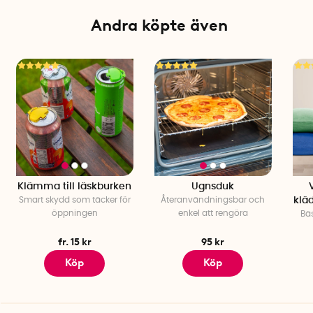
Andra köpte även
Klämma till läskburken
Ugnsduk
Smart skydd som täcker för
Återanvändningsbar och
klä
öppningen
enkel att rengöra
Bäs
fr. 15 kr
95 kr
Köp
Köp