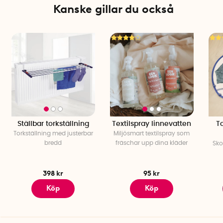
Kanske gillar du också
och vinyl. Fäster ej på tapet, betong, strukturerad vägg eller
målad vägg
Antal per förpackning: 1 st
Ställbar torkställning
Textilspray linnevatten
To
Torkställning med justerbar
Miljösmart textilspray som
bredd
fräschar upp dina kläder
Sko
398 kr
95 kr
Köp
Köp