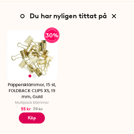
Du har nyligen tittat på
30%
Pappersklämmor, 15 st,
FOLDBACK CLIPS XS, 19
mm, Guld
Multipack klämmor
55 kr
79 kr
Köp