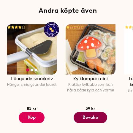
Typ: Foldback clips
Andra köpte även
Hängande smörkniv
Kylklampar mini
L
Hänger smidigt under locket
Praktisk kylklabb som kan
k
hålla både kyla och värme
Sm
85 kr
59 kr
Köp
Bevaka