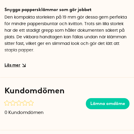
Snygga pappersklämmor som gör jobbet
Den kompakta storleken på 19 mm gör dessa gem perfekta
för mindre pappersbuntar och kvitton. Trots sin lilla storlek
har de ett stadigt grepp som håller dokumenten säkert på
plats. De vikbara handtagen kan fällas undan när klämman
sitter fast, vilket ger en slimmad look och gör det lätt att
stapla papper.
Snygg detalj på skrivbordet
Med sin eleganta guldfinish blir dessa pappersklämmor en
fin detalj i hemmakontoret eller på arbetsplatsen. Använd
dem för att organisera fakturor, samla recept eller markera
Kundomdömen
viktiga dokument. De fungerar också utmärkt som små
hållare för foton eller kort på en anslagstavla.
Lämna omdöme
Specifikationer
0
Kundomdömen
Storlek: 19 mm
Antal: 15 st
Färg: Guld