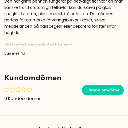
Den här griffelpennan fungerar på betydligt fler ytor än man
kanske tror. Förutom griffeltavlor kan du skriva på glas,
speglar, keramik, plast, metall, trä och sten. Det gör den
perfekt för att märka förvaringsburkar i köket, skriva
meddelanden på hallspegeln eller dekorera fönster inför
högtider.
Vattenfast men enkel att ta bort
Bläcket blir vattenfast när det har torkat, så texten sitter kvar
även om ytan blir fuktig. Vill man sedan ändra eller ta bort
det man skrivit är det bara att spraya lite fönsterputs och
torka av. Det gäller för icke-porösa ytor som glas och
Kundomdömen
keramik. På porösa material som trä och sten blir texten
permanent.
Lämna omdöme
Specifikationer
0
Kundomdömen
Spetsbredd: 1 mm
Typ: Kritpenna/griffelpenna
Egenskap: Vattenfast när torr
Tillverkare: Zig Posterman