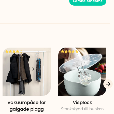
Lämna omdöme
Vakuumpåse för
Visplock
galgade plagg
Stänkskydd till bunken