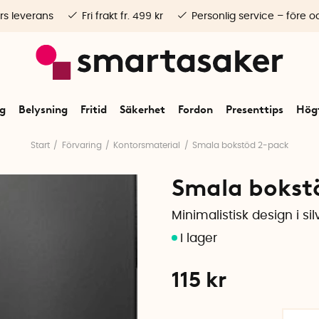
rs leverans
Fri frakt fr. 499 kr
Personlig service – före o
ng
Belysning
Fritid
Säkerhet
Fordon
Presenttips
Högt
Start
Förvaring
Kontorsmaterial
Smala bokstöd 2-pack
Smala bokstö
Minimalistisk design i sil
115
kr