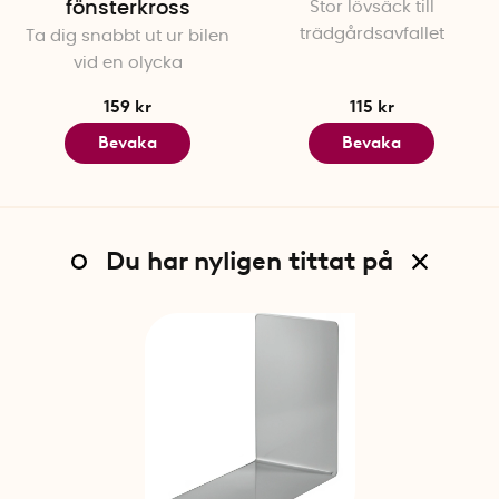
fönsterkross
Stor lövsäck till
trädgårdsavfallet
Ta dig snabbt ut ur bilen
vid en olycka
159 kr
115 kr
Bevaka
Bevaka
Du har nyligen tittat på