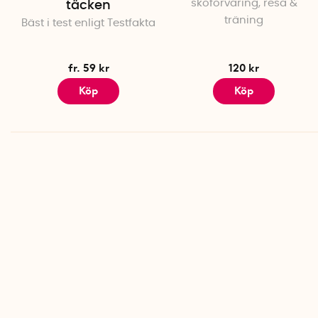
skoförvaring, resa &
täcken
träning
Bäst i test enligt Testfakta
fr. 59 kr
120 kr
Köp
Köp