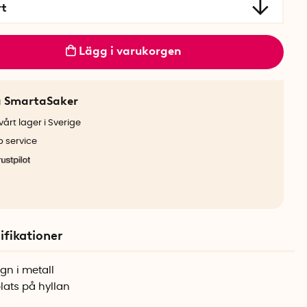
rt
Lägg i varukorgen
a SmartaSaker
årt lager i Sverige
b service
ifikationer
gn i metall
lats på hyllan