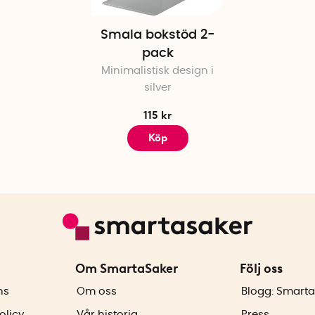
Smala bokstöd 2-
pack
Minimalistisk design i
silver
115 kr
Köp
Om SmartaSaker
Följ oss
ns
Om oss
Blogg: Smarta
olicy
Vår historia
Press