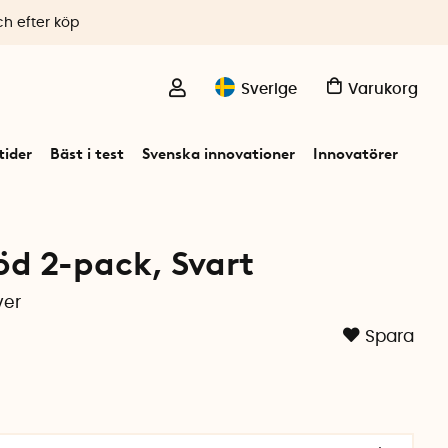
ch efter köp
Sverige
Varukorg
ider
Bäst i test
Svenska innovationer
Innovatörer
d 2-pack, Svart
ver
Spara