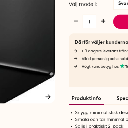
Sva
Välj modell
Därför väljer kundern
1-3 dagars leverans från v
Alltid personlig och snab
Högt kundbetyg hos
Produktinfo
Spec
Snygg minimalistisk desi
Smala och tar minimal p
Säljs i praktiskt 2-pack