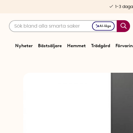
1-3 daga
AI-läge
Nyheter
Bästsäljare
Hemmet
Trädgård
Förvari