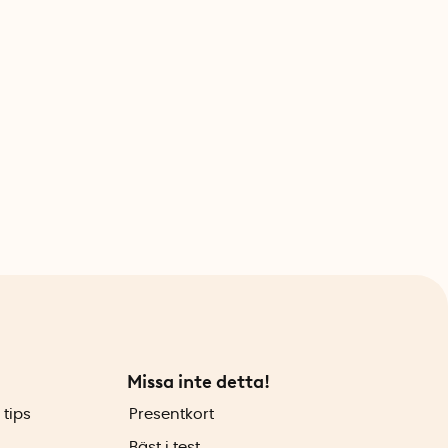
Missa inte detta!
 tips
Presentkort
Bäst i test