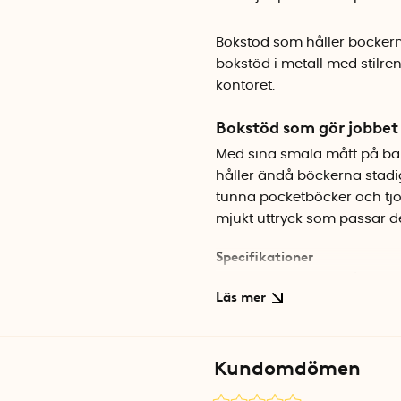
Bokstöd som håller böckerna 
bokstöd i metall med stilr
kontoret.
Bokstöd som gör jobbet 
Med sina smala mått på bar
håller ändå böckerna stadig
tunna pocketböcker och tj
mjukt uttryck som passar de 
Specifikationer
Mått: 8,5 x 14 x 14 cm (per b
Material: Metall
Färg: Silver
Antal: 2 st
Kundomdömen