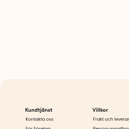
Kundtjänst
Villkor
Kontakta oss
Frakt och levera
För Företag
Personuppgiftsp