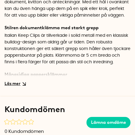
dokument, kvitton och anteckningar. Med ett hål i ovankant
kan du även hänga upp dem på en spik eller krok, perfekt
för att visa upp bilder eller viktiga påminnelser på väggen.
Stilren dokumentklämma med starkt grepp
Italian Keep Clips är tillverkade i solid metall med en klassisk
bulldog-design som aldrig går ur tiden. Den robusta
konstruktionen ger ett säkert grepp som håller även tjockare
pappersbuntar på plats. Klämmorna är 5 cm breda och
finns i flera färger för att passa din stil och inredning.
Mångsidiga pappersklämmor
Använd dem på skrivbordet för att samla fakturor och brev, i
köket för recept, eller som en del av en kreativ
väggdekoration. Tack vare hålet i metallen går det enkelt att
hänga upp klämman med innehåll direkt på väggen.
Kundomdömen
Specifikationer
Bredd: 5 cm
Lämna omdöme
Material: Metall
0
Kundomdömen
Antal: 3 st