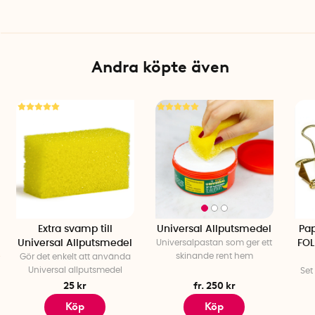
Tillverkningsland: Italien
Andra köpte även
Extra svamp till
Universal Allputsmedel
Pap
Universal Allputsmedel
Universalpastan som ger ett
FOL
skinande rent hem
Gör det enkelt att använda
Universal allputsmedel
Set
25 kr
fr. 250 kr
Köp
Köp