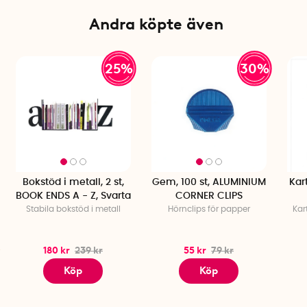
Andra köpte även
25%
30%
Bokstöd i metall, 2 st,
Gem, 100 st, ALUMINIUM
Kart
BOOK ENDS A - Z, Svarta
CORNER CLIPS
Stabila bokstöd i metall
Hörnclips för papper
Kar
180 kr
239 kr
55 kr
79 kr
Köp
Köp