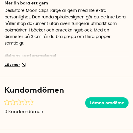
Mer än bara ett gem
Deskstore Moon Clips Large är gem med lite extra
personlighet. Den runda spiraldesignen gör att de inte bara
håller ihop dokument utan även fungerar utmärkt som
bokmärken i böcker och anteckningsblock. Med en
diameter på 3 cm får du bra grepp om flera papper
samtidigt.
Stilrent kontorsmaterial
Det finns ingen anledning att nöja sig med tråkiga standard-
pappersclips när det finns snyggare alternativ. De här
gemen i silver passar lika bra på skrivbordet hemma som på
kontoret, och du får 25 stycken i varje förpackning.
Kundomdömen
Specifikationer
Diameter: 3 cm
Lämna omdöme
Antal: 25 st
0
Kundomdömen
Material: Metall
Färg: Silver