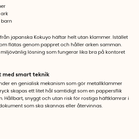
mer
 ark
r barn
rån japanska Kokuyo häftar helt utan klammer. Istället
ik som flätas genom pappret och håller arken samman.
 miljövänlig lösning som fungerar lika bra på kontoret
 med smart teknik
nder en genialisk mekanism som gör metallklammer
tryck skapas ett litet hål samtidigt som en pappersflik
 Hållbart, snyggt och utan risk för rostiga häftklamrar i
 dokument som ska skannas eller återvinnas.
ända
ra vassa metallklammer är häftapparaten ett utmärkt val
sel. Den ergonomiska formen gör den bekväm att använda