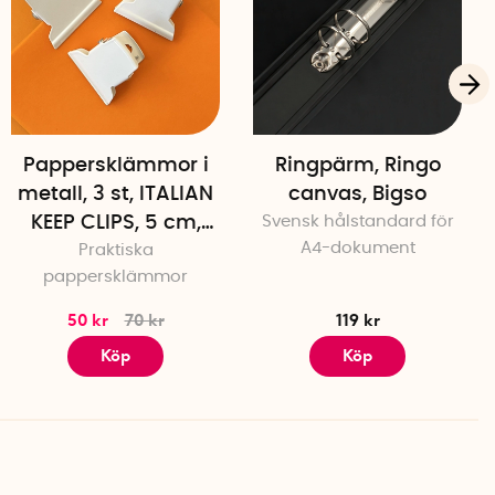
Pappersklämmor i
Ringpärm, Ringo
metall, 3 st, ITALIAN
canvas, Bigso
KEEP CLIPS, 5 cm,
Svensk hålstandard för
A4-dokument
Praktiska
Vita
pappersklämmor
50 kr
70 kr
119 kr
Köp
Köp