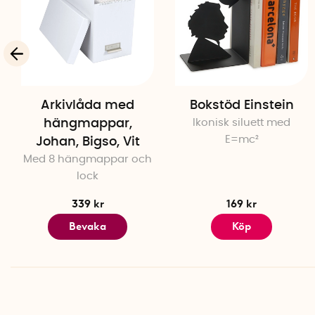
Arkivlåda med
Bokstöd Einstein
hängmappar,
Ikonisk siluett med
E=mc²
Johan, Bigso, Vit
Med 8 hängmappar och
lock
339 kr
169 kr
Bevaka
Köp