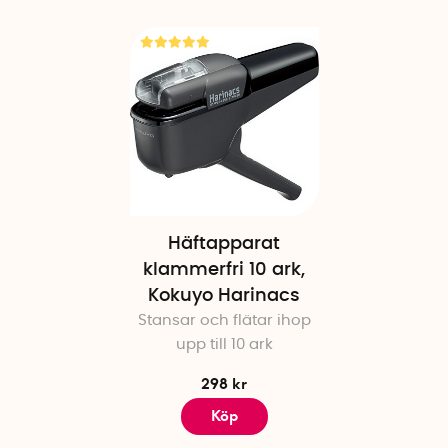
Häftapparat
klammerfri 10 ark,
Kokuyo Harinacs
Stansar och flätar ihop
upp till 10 ark
298 kr
Köp