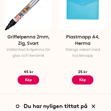
Griffelpenna 2mm,
Plastmapp A4,
Zig, Svart
Herma
Vattenfast kritpenna för
Stängs säkert med
glas och keramik
tryckknapp
45 kr
25 kr
Köp
Köp
Du har nyligen tittat på