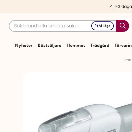
1-3 daga
AI-läge
Nyheter
Bästsäljare
Hemmet
Trädgård
Förvari
Start