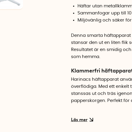
Häftar utan metallklam
Sammanfogar upp till 10
Miljövänlig och säker fö
Denna smarta häftapparat f
stansar den ut en liten fl
Resultatet är en smidig och
som hemma.
Klammerfri häftapparat
Harinacs häftapparat anvä
överflödiga. Med ett enkelt 
stanssas ut och träs igenom.
papperskorgen. Perfekt för
Säker och rolig att anv
Eftersom det inte finns någ
för barnens läxor och pys