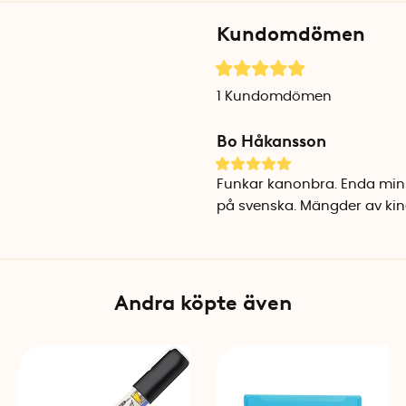
och det transparenta fönstre
Kundomdömen
och vitt för att passa din ar
Specifikationer
1
Kundomdömen
Kapacitet: Upp till 10 ark
Material: Plast
Bo Håkansson
Tillverkare: Kokuyo, Japan
Funkar kanonbra. Enda minu
på svenska. Mängder av kin
Andra köpte även