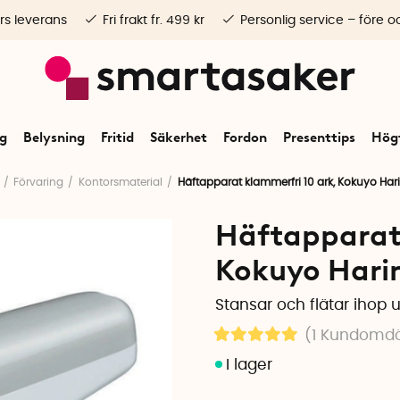
rs leverans
Fri frakt fr. 499 kr
Personlig service – före o
ng
Belysning
Fritid
Säkerhet
Fordon
Presenttips
Högt
Förvaring
Kontorsmaterial
Häftapparat klammerfri 10 ark, Kokuyo Har
Häftapparat 
Kokuyo Harin
Stansar och flätar ihop up
(1
Kundomd