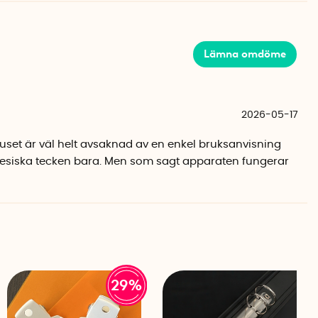
t hjälper dig att placera pappren rätt. Finns i både svart
betsplats.
Lämna omdöme
2026-05-17
set är väl helt avsaknad av en enkel bruksanvisning
esiska tecken bara. Men som sagt apparaten fungerar
29%