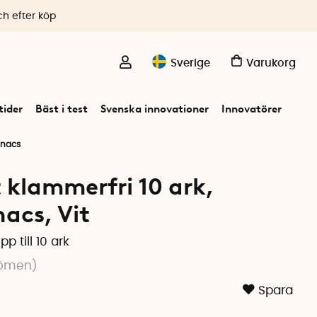
ch efter köp
Sverige
Varukorg
ider
Bäst i test
Svenska innovationer
Innovatörer
inacs
klammerfri 10 ark,
acs, Vit
p till 10 ark
ömen
)
Spara