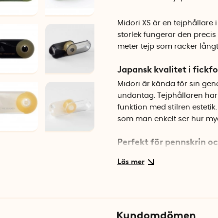
Midori XS är en tejphållare
storlek fungerar den precis
meter tejp som räcker långt
Japansk kvalitet i fickf
Midori är kända för sin ge
undantag. Tejphållaren ha
funktion med stilren estetik
som man enkelt ser hur myc
Perfekt för pennskrin o
Den lilla storleken gör att 
väska. Behöver man snabbt f
helt enkelt fram sin egen 
när den inte används.
Specifikationer
Kundomdömen