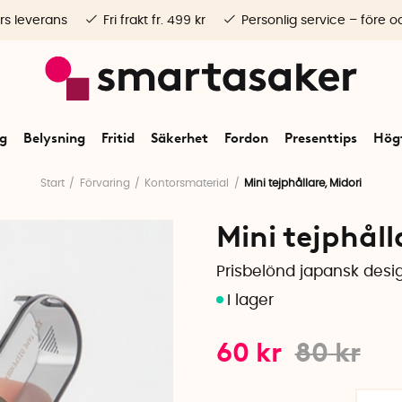
rs leverans
Fri frakt fr. 499 kr
Personlig service – före o
ng
Belysning
Fritid
Säkerhet
Fordon
Presenttips
Högt
Start
Förvaring
Kontorsmaterial
Mini tejphållare, Midori
Mini tejphåll
Prisbelönd japansk desig
60
kr
80
kr