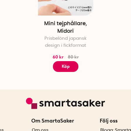
Mini tejphållare,
Midori
Prisbelönd japansk
design i fickformat
60 kr
80 kr
Köp
Om SmartaSaker
Följ oss
ns
Om oss
Blogg: Smarta