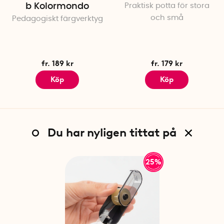
b Kolormondo
Praktisk potta för stora
och små
Pedagogiskt färgverktyg
fr. 189 kr
fr. 179 kr
Köp
Köp
Du har nyligen tittat på
25%