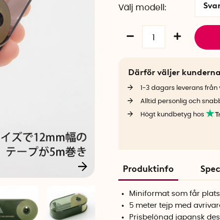
Sva
Välj modell
Därför väljer kundern
1-3 dagars leverans från v
Alltid personlig och snab
Högt kundbetyg hos
Produktinfo
Spec
Miniformat som får plats 
5 meter tejp med avrivar
Prisbelönad japansk des