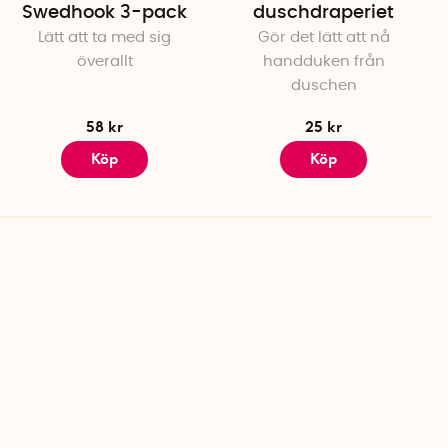
Swedhook 3-pack
duschdraperiet
Lätt att ta med sig
Gör det lätt att nå
överallt
handduken från
duschen
58 kr
25 kr
Köp
Köp