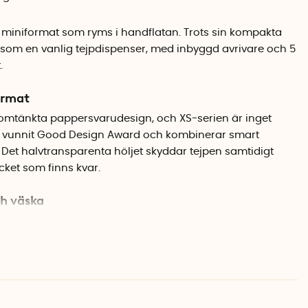
 i miniformat som ryms i handflatan. Trots sin kompakta
 som en vanlig tejpdispenser, med inbyggd avrivare och 5
.
ormat
nomtänkta pappersvarudesign, och XS-serien är inget
r vunnit Good Design Award och kombinerar smart
. Det halvtransparenta höljet skyddar tejpen samtidigt
ket som finns kvar.
ch väska
tejphållaren passar utmärkt i pennskrin, necessär eller
ästa en lapp, laga ett papper eller pyssla lite tar man
tejpdispenser. Locket skyddar tejpen från damm och smuts