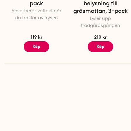
pack
belysning till
Absorberar vattnet när
gräsmattan, 3-pack
du frostar av frysen
Lyser upp
trädgårdsgången
119 kr
210 kr
Köp
Köp