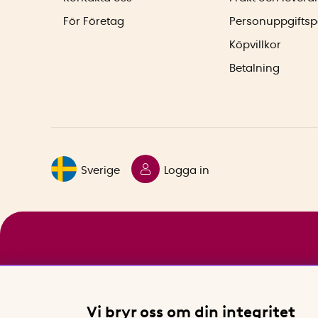
För Företag
Personuppgiftsp
Köpvillkor
Betalning
Sverige
Logga in
Vi bryr oss om din integritet