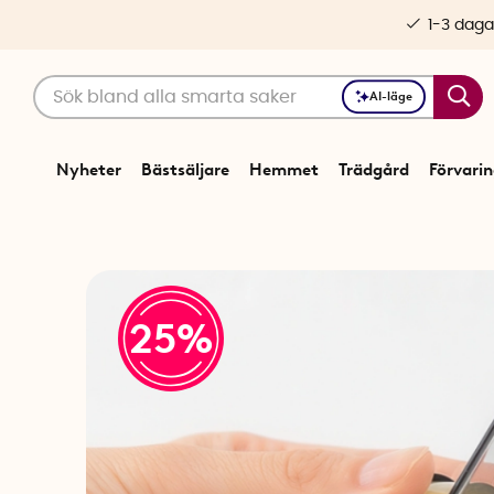
1-3 daga
AI-läge
Nyheter
Bästsäljare
Hemmet
Trädgård
Förvari
25