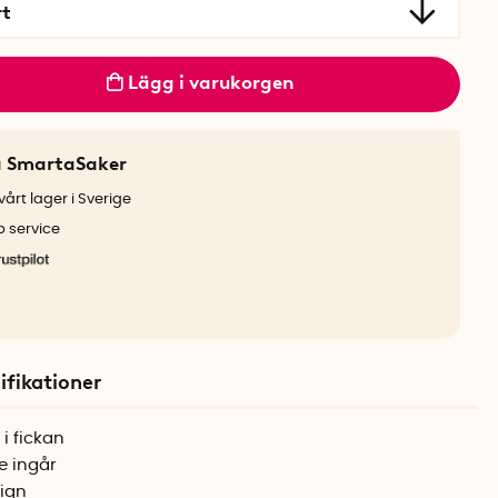
rt
Lägg i varukorgen
a SmartaSaker
årt lager i Sverige
b service
ifikationer
i fickan
e ingår
ign