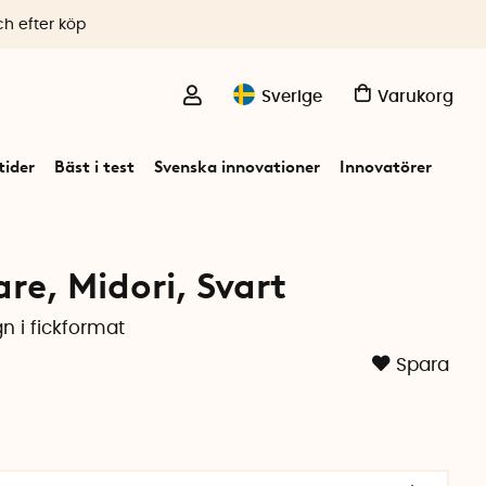
ch efter köp
Sverige
Varukorg
ider
Bäst i test
Svenska innovationer
Innovatörer
are, Midori, Svart
n i fickformat
Spara