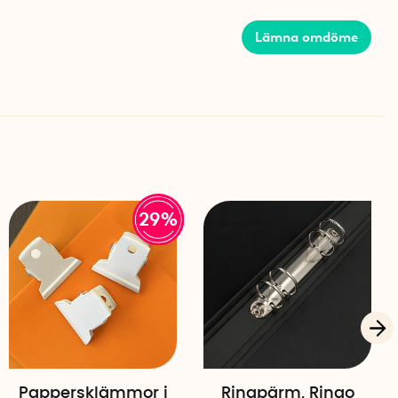
Lämna omdöme
29%
Pappersklämmor i
Ringpärm, Ringo