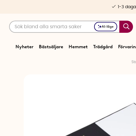
1-3 daga
AI-läge
Nyheter
Bästsäljare
Hemmet
Trädgård
Förvari
St