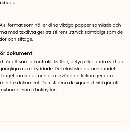
mmiband
4-format som håller dina viktiga papper samlade och
 med textilyta ger ett stilrent uttryck samtidigt som de
dor och slitage.
för dokument
 för att samla kontrakt, kvitton, betyg eller andra viktiga
illgängliga men skyddade. Det elastiska gummibandet
 inget ramlar ut, och den invändiga fickan ger extra
mindre dokument. Den stilrena designen i textil gör att
krivbordet som i bokhyllan.
yta