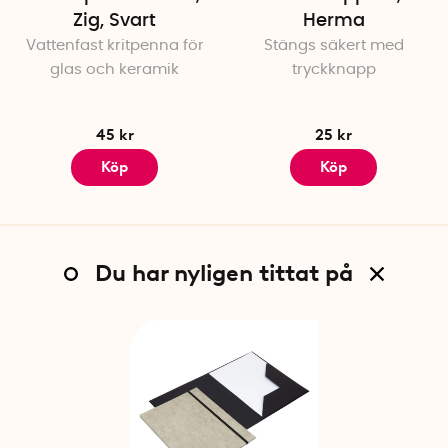
Zig, Svart
Herma
Vattenfast kritpenna för
Stängs säkert med
glas och keramik
tryckknapp
45 kr
25 kr
Köp
Köp
Du har nyligen tittat på