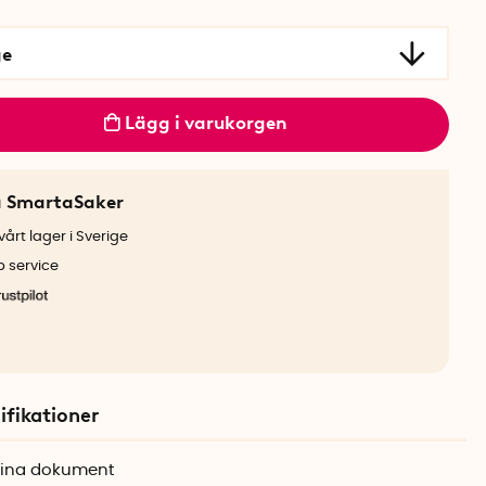
ge
Lägg i varukorgen
a SmartaSaker
årt lager i Sverige
b service
ifikationer
dina dokument