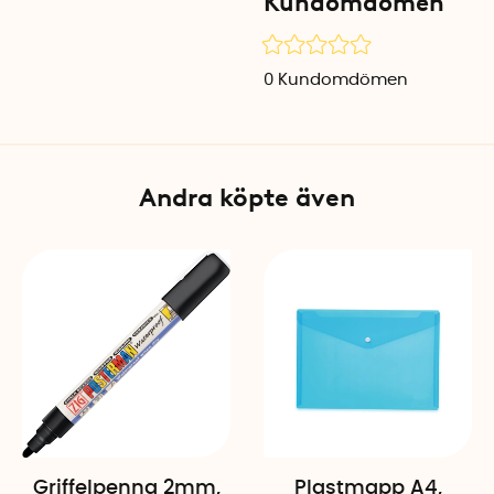
Kundomdömen
Stängning: Gummiband
Övrigt: Invändig ficka
0
Kundomdömen
Andra köpte även
Griffelpenna 2mm,
Plastmapp A4,