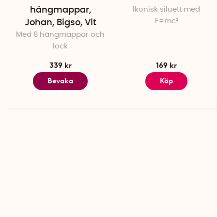
hängmappar,
Ikonisk siluett med
E=mc²
Johan, Bigso, Vit
Med 8 hängmappar och
lock
339 kr
169 kr
Bevaka
Köp