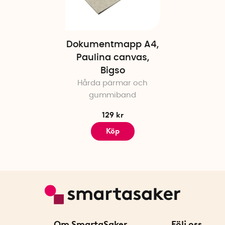
Dokumentmapp A4,
Paulina canvas,
Bigso
Hårda pärmar och
gummiband
129 kr
Köp
Om SmartaSaker
Följ oss