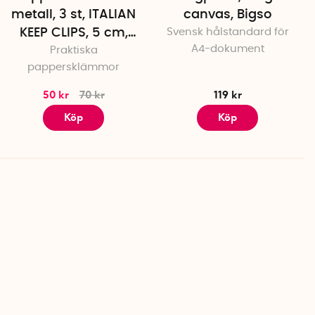
metall, 3 st, ITALIAN
canvas, Bigso
KEEP CLIPS, 5 cm,
Svensk hålstandard för
A4-dokument
Praktiska
Vita
pappersklämmor
50 kr
70 kr
119 kr
Köp
Köp