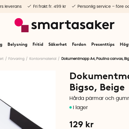
rs leverans
Fri frakt fr. 499 kr
Personlig service – före o
ng
Belysning
Fritid
Säkerhet
Fordon
Presenttips
Högt
art
Förvaring
Kontorsmaterial
Dokumentmapp A4, Paulina canvas, Bi
Dokumentmap
Bigso, Beige
Hårda pärmar och gum
129
kr