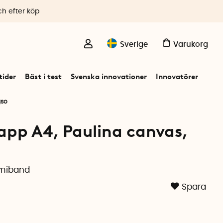
ch efter köp
Sverige
Varukorg
ider
Bäst i test
Svenska innovationer
Innovatörer
gso
p A4, Paulina canvas,
miband
Spara