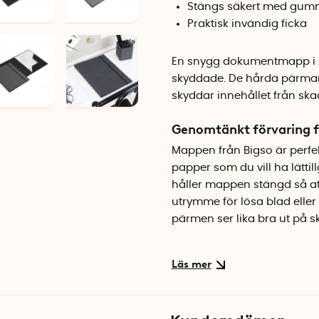
Stängs säkert med gu
Praktisk invändig ficka
En snygg dokumentmapp i A
skyddade. De hårda pärmarna
skyddar innehållet från ska
Genomtänkt förvaring 
Mappen från Bigso är perfekt
papper som du vill ha lätt
håller mappen stängd så att
utrymme för lösa blad eller 
pärmen ser lika bra ut på s
Specifikationer
Storlek: A4
Material: Kartong med textil
Färg: Beige/grå (Canvas)