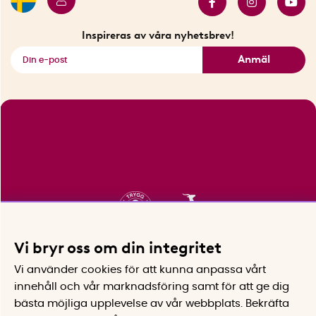
Innovatörer
Bästsäljare
Fyndhörnan
Inspireras av våra nyhetsbrev!
Se alla smarta saker
Anmäl
Vi bryr oss om din integritet
Vi använder cookies för att kunna anpassa vårt
innehåll och vår marknadsföring samt för att ge dig
bästa möjliga upplevelse av vår webbplats.
Bekräfta