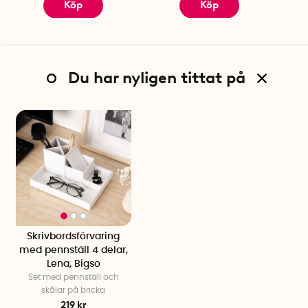
Köp
Köp
Du har nyligen tittat på
Skrivbordsförvaring
med pennställ 4 delar,
Lena, Bigso
Set med pennställ och
skålar på bricka
219 kr