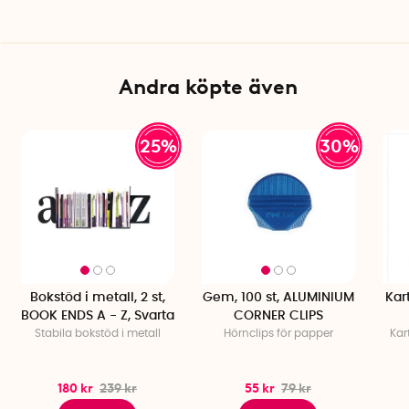
Material: Papp med laminerad yta
Tillverkare: Bigso Box of Sweden
Andra köpte även
25%
30%
Bokstöd i metall, 2 st,
Gem, 100 st, ALUMINIUM
Kart
BOOK ENDS A - Z, Svarta
CORNER CLIPS
Stabila bokstöd i metall
Hörnclips för papper
Kar
180 kr
239 kr
55 kr
79 kr