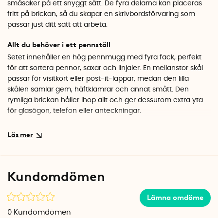
småsaker på ett snyggt sätt. De fyra delarna kan placeras
fritt på brickan, så du skapar en skrivbordsförvaring som
passar just ditt sätt att arbeta.
Allt du behöver i ett pennställ
Setet innehåller en hög pennmugg med fyra fack, perfekt
för att sortera pennor, saxar och linjaler. En mellanstor skål
passar för visitkort eller post-it-lappar, medan den lilla
skålen samlar gem, häftklamrar och annat smått. Den
rymliga brickan håller ihop allt och ger dessutom extra yta
för glasögon, telefon eller anteckningar.
Bygger ihop med hela Lena-serien
Förvaringssettet ingår i Bigsos Lena-serie och kan
kombineras med dokumentkorgar och andra delar i samma
design. Materialet har en mjuk, mattstrukturerad yta som
Kundomdömen
känns exklusiv och är lätt att torka av. Välj mellan vitt och
grått för att matcha din kontorsstil.
Lämna omdöme
Specifikationer
0
Kundomdömen
Ingår i setet: Bricka, pennmugg, hög skål, låg skål