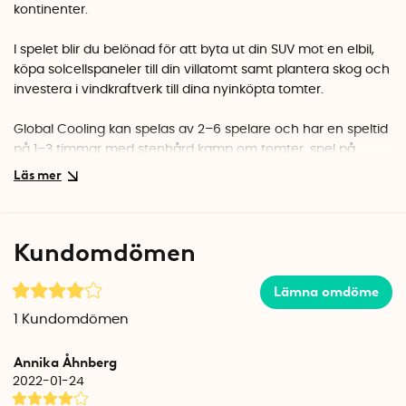
kontinenter.
I spelet blir du belönad för att byta ut din SUV mot en elbil,
köpa solcellspaneler till din villatomt samt plantera skog och
investera i vindkraftverk till dina nyinköpta tomter.
Global Cooling kan spelas av 2–6 spelare och har en speltid
på 1–3 timmar med stenhård kamp om tomter, spel på
kasino, avbrott för sociala medier samt oförutsedda
bötesbelopp för nedskräpning och eftertraktade belöningar
för klimatsmarta investeringar.
Kundomdömen
Spelets gång
Du startar med ett hus på din villatomt, en bil och en
startsumma pengar. Genom att slå tärningen kör du runt på
Lämna omdöme
spelplanen med din bil. Beroende på vilken ruta du hamnar
1
Kundomdömen
på kan du antingen göra nya investeringar eller behöva
betala avgifter till dina motspelare.
Annika Åhnberg
2022-01-24
Köpa tomter