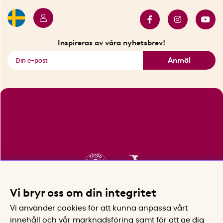
Butiker i Stockholm
Samarbeten
Bäst i test
Innovatörer
Bästsäljare
Fyndhörnan
Inspireras av våra nyhetsbrev!
Se alla smarta saker
Anmäl
Vi bryr oss om din integritet
Vi använder cookies för att kunna anpassa vårt
innehåll och vår marknadsföring samt för att ge dig