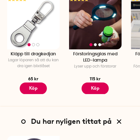
Kläpp till dragkedjan
Förstoringsglas med
Fö
Lagar löparen så att du kan
LED-lampa
dra igen blixtlåset
Lyser upp och förstorar
För
65 kr
115 kr
Köp
Köp
Du har nyligen tittat på