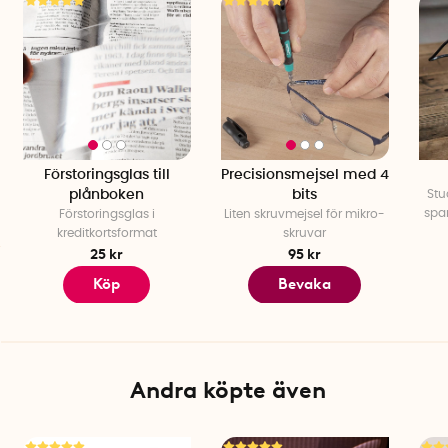
Förstoringsglas till
Precisionsmejsel med 4
plånboken
bits
Stu
spar
Förstoringsglas i
Liten skruvmejsel för mikro-
kreditkortsformat
skruvar
25 kr
95 kr
Köp
Bevaka
Andra köpte även