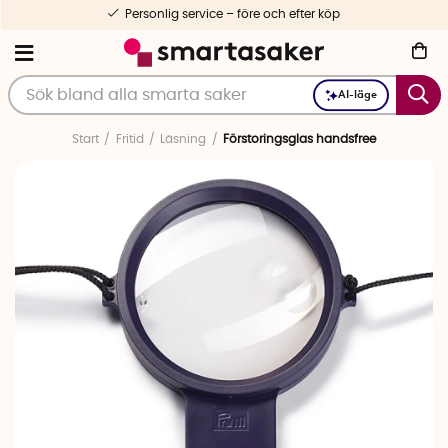
Personlig service – före och efter köp
AI-läge
Start
Fritid
Läsning
Förstoringsglas handsfree