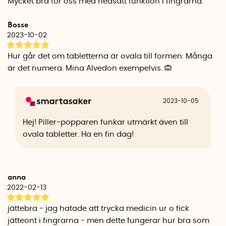
Mycket bra för oss med nedsatt funktion i fingrarna.
Mått:
20 cm x 11 cm x 2 cm
Bosse
2023-10-02
Hur går det om tabletterna är ovala till formen. Många
är det numera. Mina Alvedon exempelvis. 🙉
2023-10-05
Hej! Piller-popparen funkar utmärkt även till
ovala tabletter. Ha en fin dag!
anna
2022-02-13
jättebra - jag hatade att trycka medicin ur o fick
jätteont i fingrarna - men dette fungerar hur bra som