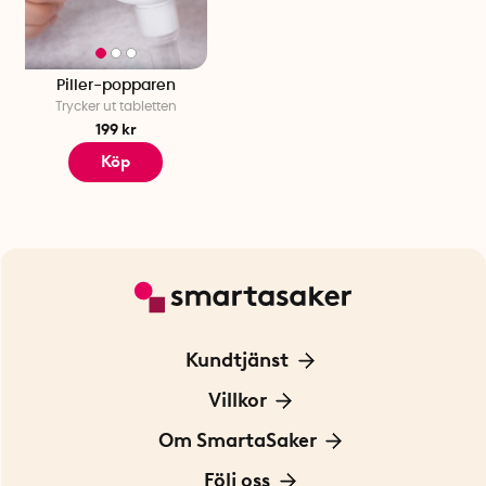
Piller-popparen
Trycker ut tabletten
199 kr
Köp
Kundtjänst
Kontakta oss
Villkor
För Företag
Frakt och leverans
Om SmartaSaker
Personuppgiftspolicy
Om oss
Följ oss