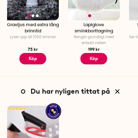
Gravljus med extra lång
Lapiglove
brinntid
sminkborttagning
Lyser upp till 1000 timmar
Rengör grundligt med
Ser t
enbart vatten
75 kr
199 kr
Köp
Köp
Du har nyligen tittat på