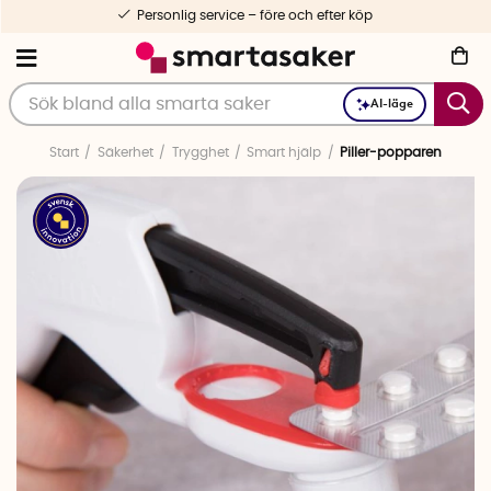
Personlig service – före och efter köp
AI-läge
Start
Säkerhet
Trygghet
Smart hjälp
Piller-popparen