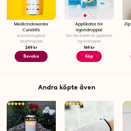
Medicindoserare
Applikator för
Zip
Curebits
ögondroppar
Anpassningsbar
Gör det enkelt att applicera
doseringsask
ögondroppar
249 kr
169 kr
Bevaka
Köp
Andra köpte även