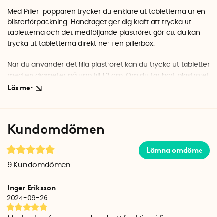
Med Piller-popparen trycker du enklare ut tabletterna ur en
blisterförpackning. Handtaget ger dig kraft att trycka ut
tabletterna och det medföljande plaströret gör att du kan
trycka ut tabletterna direkt ner i en pillerbox.
När du använder det lilla plaströret kan du trycka ut tabletter
med en diameter på upp till 1,2 cm. Om du tar bort plaströret
kan du trycka ut tabletter med en diameter på upp till 1,5
cm.
Den lilla formen ovanför utstansningshålet går att vrida runt.
Kundomdömen
Det gör att du kan anpassa piller-popparen efter
tabletternas storlek och undvika att trycka ut flera tabletter
Lämna omdöme
som sitter tätt på tablettkartan.
9
Kundomdömen
Schine Pill Popper är framtagen av Sture Milling och tillverkas
i Sverige.
Inger Eriksson
Piller-popparen tål sprittvätt, kan diskas i diskmaskinen och
2024-09-26
är godkänd av Reumatikerförbundet.