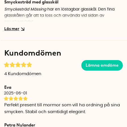
Smyckesträd med glasskål
Smyckesträd Mässing
har en löstagbar glasskål. Den fina
glasskålen går att ta loss och använda vid sidan av
smyckesträdet.
Specifikationer
Höjd smyckesträd: 41,8 cm
Diameter 13 cm
Kundomdömen
Vikt: 860 gram
Höjd hängare: 22,8 cm, 31,8 cm, 41,8 cm
Bredd hängare: 11,5 cm
Lämna omdöme
Glipa i hängare: 4 mm
4
Kundomdömen
Mått glasskål (Smyckesträd Mässing)
Eva
Innerdiameter: 11 cm
2025-06-01
Ytterdiameter: 12,6 cm
Höjd: 5,4 cm
Perfekt present till mormor som vill ha ordning på sina
Vikt: 630 gram
smycken. Stabil och samtidigt elegant.
Petra Nylander