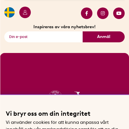
Butiker i Stockholm
Samarbeten
Bäst i test
Innovatörer
Bästsäljare
Fyndhörnan
Inspireras av våra nyhetsbrev!
Se alla smarta saker
Anmäl
Vi bryr oss om din integritet
Vi använder cookies för att kunna anpassa vårt