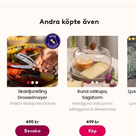
Andra köpte även
Skaldjurstång
Rund ostkupa,
Lju
Drosselmeyer
Sagaform
Effektiv skaldjursknäckare
Handgjord ostkupa för
Ljus
påläggsost & dessertostar
490 kr
499 kr
Bevaka
Köp