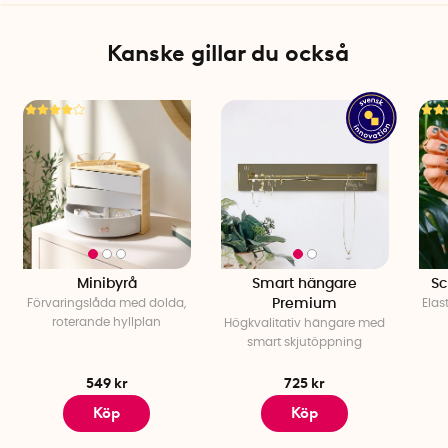
Kanske gillar du också
Minibyrå
Smart hängare
Sc
Förvaringslåda med dolda,
Premium
Elas
roterande hyllplan
Högkvalitativ hängare med
smart skjutöppning
549 kr
725 kr
Köp
Köp