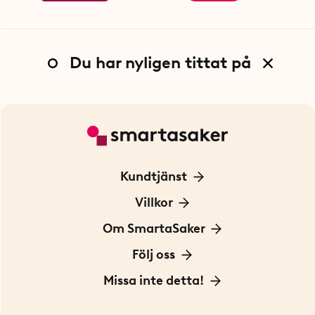
Du har nyligen tittat på
Kundtjänst
Kontakta oss
Villkor
För Företag
Frakt och leverans
Om SmartaSaker
Personuppgiftspolicy
Om oss
Följ oss
Köpvillkor
Vår historia
Blogg: Smarta tips
Missa inte detta!
Betalning
Hållbarhet
Press
Presentkort