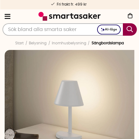
Personlig service – före och efter köp
AI-läge
Start
Belysning
Inomhusbelysning
Sängbordslampa