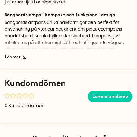
justerbart ljus i önskad styrka.
Sängbordslampa i kompakt och funktionell design
Sängbordslampans unika halvform gör den perfekt för
användning på ytor där det är ont om plats, exempelvis
nattduksbord, smala hyllor eller sidobord. Lampans ljus
reflekteras på ett charmigt sätt mot intilliggande väggar,
vilket skapar en varm och inbjudande atmosfär. Den
inbyggda litiumjonbatteriet ger upp till 10 timmars driftstid på
en full laddning.
Steglös dimmer
Kundomdömen
Sängbordslampan är utrustad med en integrerad
touchdimmer som gör det enkelt att justera ljusstyrkan efter
Lämna omdöme
behov. Dimmern är dessutom utrustad med en smart
minnesfunktion som kommer ihåg din senaste inställning.
0
Kundomdömen
Design i aluminium
Lampkroppen och lampskärmen är tillverkade i aluminium,
vilket ger en stabil konstruktion och en stilren, modern finish.