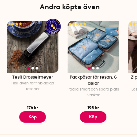
Antal per förpackning: 1
Andra köpte även
Tesil Drosselmeyer
Packpåsar för resan, 6
Zip
Tesil även för finbladiga
delar
tesorter
Packa smart och spara plats
Lös
i väskan
176 kr
195 kr
Köp
Köp