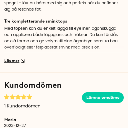
spegel – lätt att bära med sig och perfekt när du befinner
dig på resande fot.
Tre kompletterande sminktops
Med topsen kan du enkelt lägga till eyeliner, ögonskugga
och applicera både läppglans och fräknar. Du kan förstås
också forma och ge volym till dina ögonbryn samt ta bort
överflödigt eller felplacerat smink med precision.
Så här gör du
1. Applicera ditt smink, ta hand om utsmetad eyeliner eller
mascara (kom bara ihåg att blöta spetsen vid
sminkborttagning).
Kundomdömen
2. Rengör topsen med tvål och vatten. De kan också tvättas
i tvättmaskin om du använder en finmaskig tvättpåse.
Lämna omdöme
3. Placera åter topsen i fodralet där de kan torka.
1
Kundomdömen
Miljövänligt och hållbart
Med LastSwab sminktops väljer du inte bara ett
Maria
kvalitetsverktyg, utan bidrar även till att minska avfallet av
2023-12-27