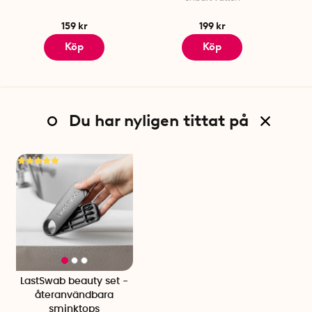
159 kr
199 kr
Köp
Köp
Du har nyligen tittat på
LastSwab beauty set -
återanvändbara
sminktops