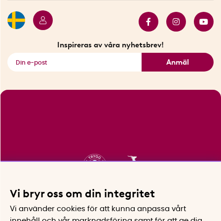
Butiker i Stockholm
Samarbeten
Bäst i test
Innovatörer
Bästsäljare
Fyndhörnan
Inspireras av våra nyhetsbrev!
Se alla smarta saker
Anmäl
Vi bryr oss om din integritet
Vi använder cookies för att kunna anpassa vårt
innehåll och vår marknadsföring samt för att ge dig