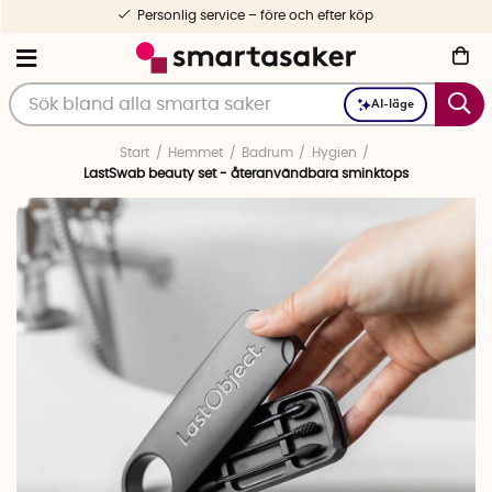
Personlig service – före och efter köp
AI-läge
Start
Hemmet
Badrum
Hygien
LastSwab beauty set - återanvändbara sminktops