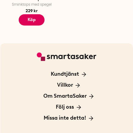
Sminktops med spegel
229 kr
Köp
Kundtjänst
Kontakta oss
Villkor
För Företag
Frakt och leverans
Om SmartaSaker
Personuppgiftspolicy
Om oss
Följ oss
Köpvillkor
Vår historia
Blogg: Smarta tips
Missa inte detta!
Betalning
Hållbarhet
Press
Presentkort