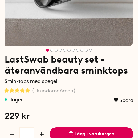
LastSwab beauty set -
återanvändbara sminktops
Sminktops med spegel
(1
Kundomdömen
)
Spara
229
kr
Lägg i varukorgen