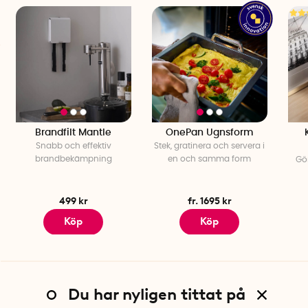
Brandfilt Mantle
OnePan Ugnsform
Snabb och effektiv
Stek, gratinera och servera i
brandbekämpning
en och samma form
Gö
499 kr
fr. 1695 kr
Köp
Köp
Du har nyligen tittat på