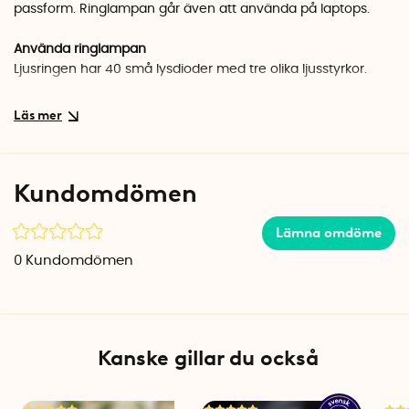
passform. Ringlampan går även att använda på laptops.
Använda ringlampan
Ljusringen har 40 små lysdioder med tre olika ljusstyrkor.
Tryck flera gånger på ON-knappen för att byta mellan:
1 svagt ljus
2 medelstarkt ljus
3 starkt ljus
Kundomdömen
Håll in knappen i ca 1 sekund för att sätta på blinkande läge.
Stäng av det blinkande läget genom att klicka på knappen
Lämna omdöme
igen.
0
Kundomdömen
Batteritid och laddning
Ringlampan laddas i ett valfritt USB uttag med den
medföljande USB-C kabeln. Det inbyggda batteriet laddas
upp på ca 1 timme och ger en batteritid på cirka 1,5 timme.
Kanske gillar du också
En röd lampa lyser när batteriet laddar och när lampan
slocknar är batteriet färdigladdat. Ringlampan kan inte