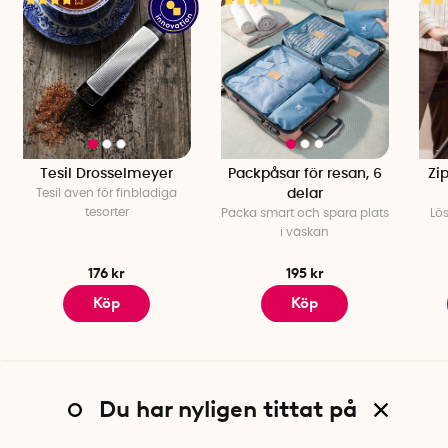
Mellan första och andra hyllplanet: ca 19,5 cm
Mellan andra och tredje hyllplanet: ca 11,5 cm
Mellan tredje hyllplanet och handtaget: ca 18 cm
Tesil Drosselmeyer
Packpåsar för resan, 6
Zip
Tesil även för finbladiga
delar
tesorter
Packa smart och spara plats
Lös
i väskan
176 kr
195 kr
Köp
Köp
Du har nyligen tittat på