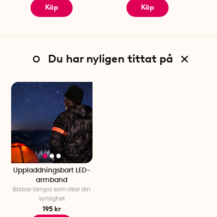
Köp
Köp
Du har nyligen tittat på
Uppladdningsbart LED-
armband
Bärbar lampa som ökar din
synlighet
195 kr