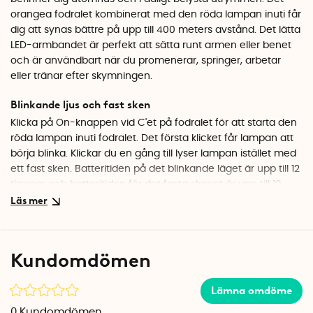
orangea fodralet kombinerat med den röda lampan inuti får
dig att synas bättre på upp till 400 meters avstånd. Det lätta
LED-armbandet är perfekt att sätta runt armen eller benet
och är användbart när du promenerar, springer, arbetar
eller tränar efter skymningen.
Blinkande ljus och fast sken
Klicka på On-knappen vid C'et på fodralet för att starta den
röda lampan inuti fodralet. Det första klicket får lampan att
börja blinka. Klickar du en gång till lyser lampan istället med
ett fast sken. Batteritiden på det blinkande läget är upp till 12
timmar och batteritiden för det fasta skenet är upp till 10
timmar.
Elastiskt kardborrefäste
Med det elastiska kardborrebandet kan du enkelt fästa LED-
Kundomdömen
lampan runt armen, handleden, ankeln eller under knät på
benet. Du kan även haka fast LED lampan i bältet med
Lämna omdöme
hällorna på baksidan av det orangea fodralet.
0
Kundomdömen