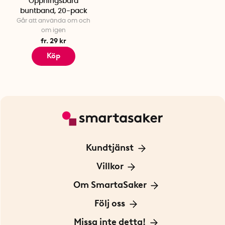
Öppningsbara
buntband, 20-pack
Går att använda om och
om igen
fr. 29 kr
Köp
Kundtjänst
Kontakta oss
Villkor
För Företag
Frakt och leverans
Om SmartaSaker
Personuppgiftspolicy
Om oss
Följ oss
Köpvillkor
Vår historia
Blogg: Smarta tips
Missa inte detta!