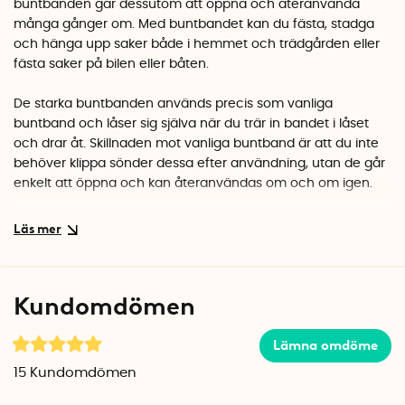
buntbanden går dessutom att öppna och återanvända
många gånger om. Med buntbandet kan du fästa, stadga
och hänga upp saker både i hemmet och trädgården eller
fästa saker på bilen eller båten.
De starka buntbanden används precis som vanliga
buntband och låser sig själva när du trär in bandet i låset
och drar åt. Skillnaden mot vanliga buntband är att du inte
behöver klippa sönder dessa efter användning, utan de går
enkelt att öppna och kan återanvändas om och om igen.
Hur öppnar jag buntbandet?
För att öppna buntbandet trycker du ner den lilla flärpen.
Det frigör bandet och du kan nu dra ut det ur låset.
Kundomdömen
Buntbanden finns i tre olika längder och levereras i ett 20-
pack. Välj den längd och färg som passar ditt
användningsområde bäst.
Lämna omdöme
15
Kundomdömen
Längder:
200 mm x 7,2 mm