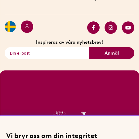
Betalning
Hållbarhet
Press
Presentkort
Butiker i Stockholm
Samarbeten
Bäst i test
Innovatörer
Bästsäljare
Fyndhörnan
Inspireras av våra nyhetsbrev!
Se alla smarta saker
Anmäl
Vi bryr oss om din integritet