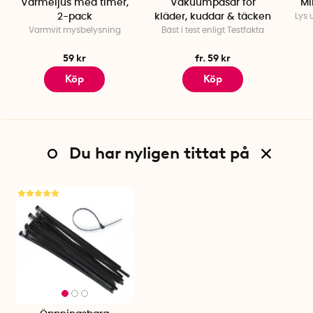
Värmeljus med timer,
Vakuumpåsar för
Mi
2-pack
kläder, kuddar & täcken
Lys 
Varmvit mysbelysning
Bäst i test enligt Testfakta
59 kr
fr. 59 kr
Köp
Köp
Du har nyligen tittat på