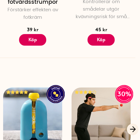
fotvårdsstrumpor
Kontrollerar om
smådelar utgör
Förstärker effekten av
kvävningsrisk för små
fotkräm
barn
39 kr
45 kr
Köp
Köp
30%