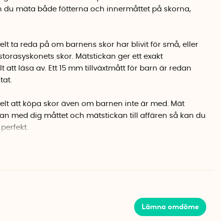
 du mäta både fötterna och innermåttet på skorna,
t ta reda på om barnens skor har blivit för små, eller
torasyskonets skor. Mätstickan ger ett exakt
 att läsa av. Ett 15 mm tillväxtmått för barn är redan
tat.
elt att köpa skor även om barnen inte är med. Mät
n med dig måttet och mätstickan till affären så kan du
perfekt.
kan själv. Dra då av tillväxtmåttet på 15 mm från
Lämna omdöme