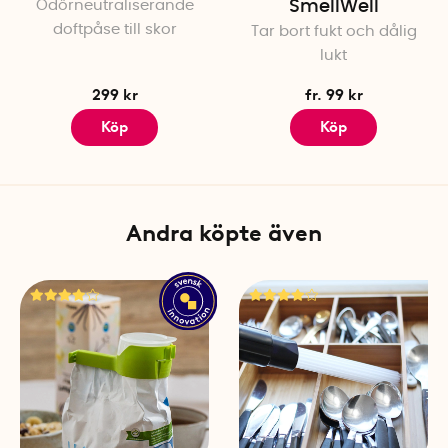
Odörneutraliserande
SmellWell
doftpåse till skor
Tar bort fukt och dålig
lukt
299 kr
fr. 99 kr
Köp
Köp
Andra köpte även