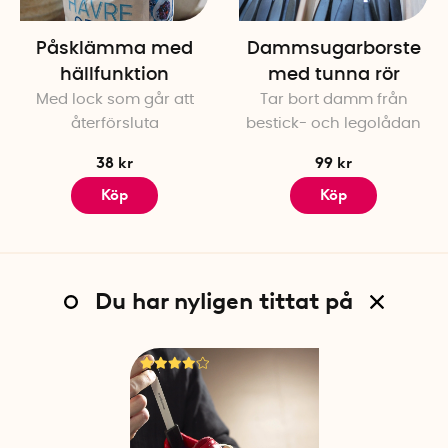
Påsklämma med
Dammsugarborste
hällfunktion
med tunna rör
Med lock som går att
Tar bort damm från
återförsluta
bestick- och legolådan
38 kr
99 kr
Köp
Köp
Du har nyligen tittat på