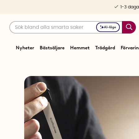
1-3 daga
AI-läge
Nyheter
Bästsäljare
Hemmet
Trädgård
Förvari