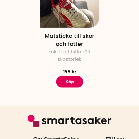
Mätsticka till skor
och fötter
Enkelt att hitta rätt
skostorlek
199 kr
Köp