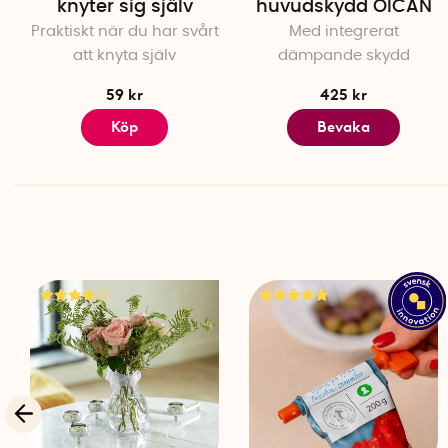
knyter sig själv
huvudskydd OICAN
Praktiskt när du har svårt
Med integrerat
att knyta själv
dämpande skydd
59 kr
425 kr
Köp
Bevaka