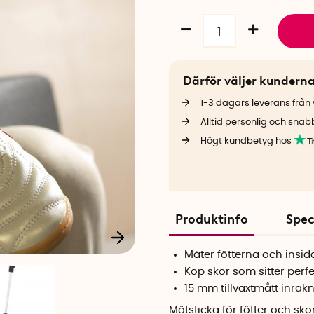
Därför väljer kundern
1-3 dagars leverans från v
Alltid personlig och snab
Högt kundbetyg hos
Produktinfo
Spec
Mäter fötterna och insid
Köp skor som sitter perfe
15 mm tillväxtmått inräkn
Mätsticka för fötter och sko