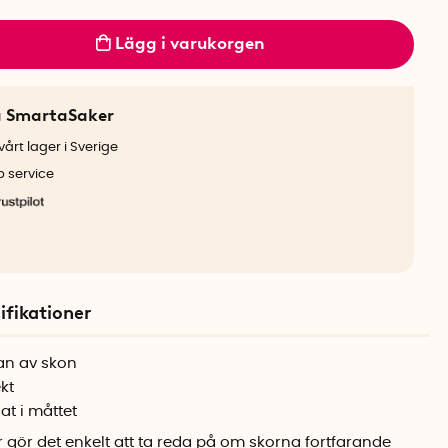
Lägg i varukorgen
a SmartaSaker
årt lager i Sverige
b service
ifikationer
an av skon
kt
at i måttet
r gör det enkelt att ta reda på om skorna fortfarande