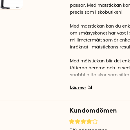
passar. Med mätstickan kan
precis som i skobutiken!
Med mätstickan kan du enkel
om småsyskonet har växt i s
millimetermått som är enkelt
inräknat i mätstickans resul
Med mätstickan blir det enk
fötterna hemma och ta seda
snabbt hitta skor som sitter 
Du kan även använda mätstic
resultatet.
Kundomdömen
Mätstickan är svart.