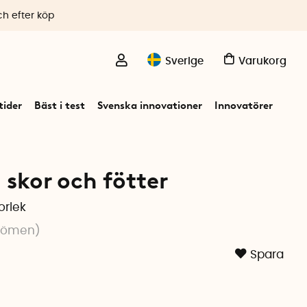
ch efter köp
Sverige
Varukorg
ider
Bäst i test
Svenska innovationer
Innovatörer
l skor och fötter
orlek
dömen
)
Spara