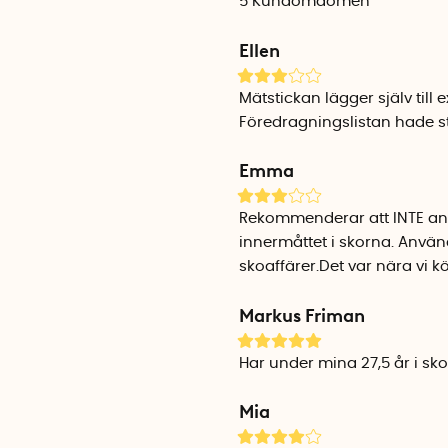
5
Kundomdömen
Ellen
Mätstickan lägger själv till
Föredragningslistan hade s
Emma
Rekommenderar att INTE anv
innermåttet i skorna. Använd
skoaffärer.Det var nära vi köp
Markus Friman
Har under mina 27,5 år i sk
Mia