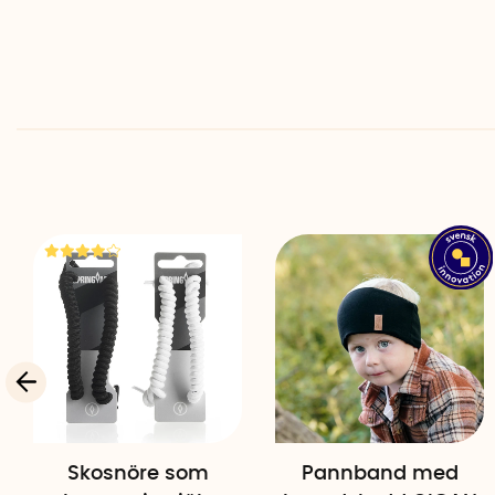
Skosnöre som
Pannband med