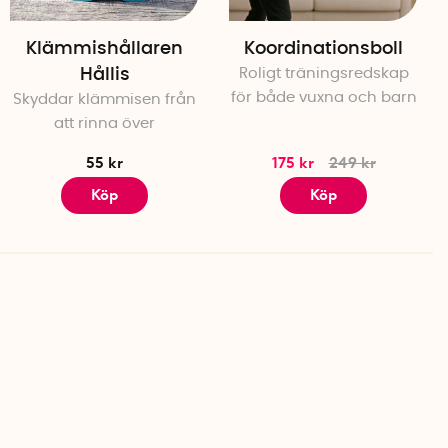
Klämmishållaren
Koordinationsboll
Hållis
Roligt träningsredskap
för både vuxna och barn
Skyddar klämmisen från
att rinna över
55 kr
175 kr
249 kr
Köp
Köp