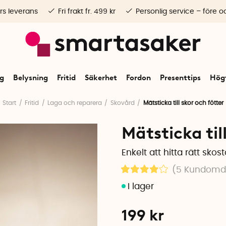
rs leverans
Fri frakt fr. 499 kr
Personlig service – före o
ng
Belysning
Fritid
Säkerhet
Fordon
Presenttips
Högt
Start
Fritid
Laga och reparera
Skovård
Mätsticka till skor och fötter
Mätsticka til
Enkelt att hitta rätt skost
(5
Kundom
199
kr