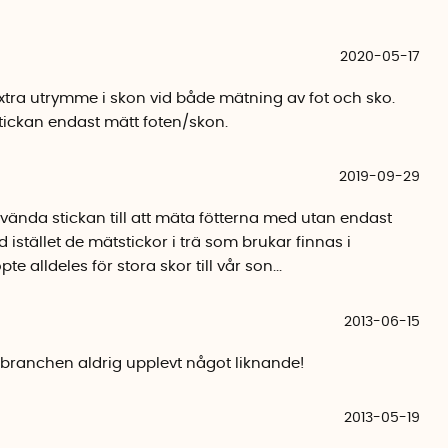
2020-05-17
 extra utrymme i skon vid både mätning av fot och sko.
tickan endast mätt foten/skon.
2019-09-29
ända stickan till att mäta fötterna med utan endast
 istället de mätstickor i trä som brukar finnas i
te alldeles för stora skor till vår son...
2013-06-15
obranchen aldrig upplevt något liknande!
2013-05-19