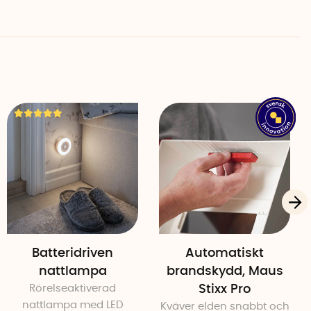
r sin hållare och användas som en praktisk ficklampa.
trömavbrott, i källaren, på vinden eller när du behöver
t.
e på toppen och sidan av lampan. Toppljuset har en
 en brinntid på 6-8 timmar. Sidoljuset med röreslesensor
en och en brinntid på 2,5 timmar.
ttaget
laren laddas lampan genom induktionsladdning direkt
ter på plats hålls batteriet ständigt laddat, vilket
är redo att användas när behovet uppstår.
Batteridriven
Automatiskt
nattlampa
brandskydd, Maus
Rörelseaktiverad
Stixx Pro
nattlampa med LED
Kväver elden snabbt och