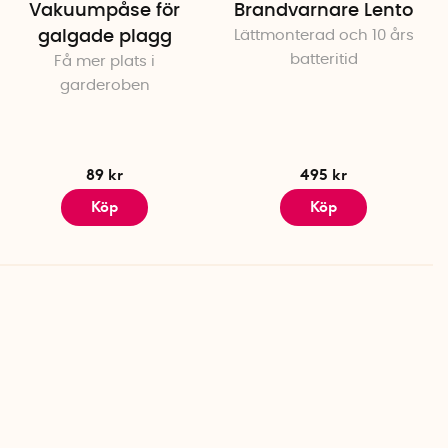
Vakuumpåse för
Brandvarnare Lento
galgade plagg
Lättmonterad och 10 års
batteritid
Få mer plats i
garderoben
89 kr
495 kr
Köp
Köp