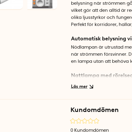
belysning när strömmen går.
vilket gör att den alltid ä
olika ljusstyrkor och fung
Perfekt för korridorer, hal
Automatisk belysning v
Nödlampan är utrustad med 
när strömmen försvinner. Du
en lampa utan att behöva le
Nattlampa med rörelse
Den inbyggda rörelsesensorn
inom en vinkel på 60 grade
du rör dig i mörka utrymmen
Observera att lampan ger et
Kundomdömen
utrymmen som behöver bely
Kan användas som fick
0
Kundomdömen