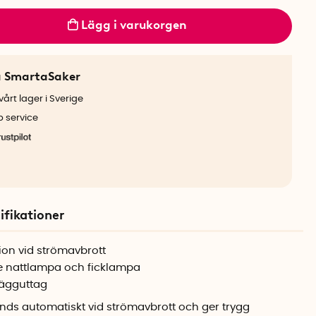
Lägg i varukorgen
a SmartaSaker
årt lager i Sverige
b service
ifikationer
ion vid strömavbrott
 nattlampa och ficklampa
 vägguttag
ds automatiskt vid strömavbrott och ger trygg