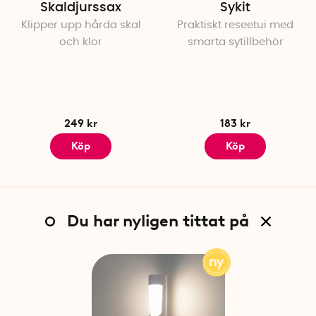
Skaldjurssax
Sykit
Klipper upp hårda skal
Praktiskt reseetui med
och klor
smarta sytillbehör
249 kr
183 kr
Köp
Köp
Du har nyligen tittat på