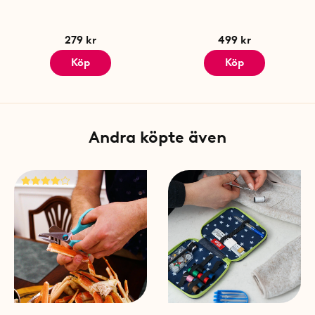
Mått, ficklampa: 4,9 cm x 15
Färg: Vit
Batteri: Uppladdningsbart,
279 kr
499 kr
Ljusflöde, toppen: 55 lm
Köp
Köp
Ljusflöde, sidan: 115 lm
Laddningstid: 8-10 timmar
Brinntid, toppen: 6-8 timma
Brinnti, sidan: 2,5h
Andra köpte även
Antal per förpackning: 1 st