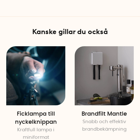
Nödlampan kan enkelt tas u
Det gör den användbar vid s
portabel belysning i hemme
Kanske gillar du också
Belysning från två håll
LED-belysning finns på båd
ljusstryka på 55 lumen med
har en ljustryka på 115 lum
Smart laddning i väggu
Genom den medföljande hål
i vägguttaget. När lampan sit
säkerställer att den alltid 
Specifikationer
Ficklampa till
Brandfilt Mantle
Höjd: 17 cm
nyckelknippan
Snabb och effektiv
Bredd: 10 cm
brandbekämpning
Kraftfull lampa i
Djup: 5,5 cm
miniformat