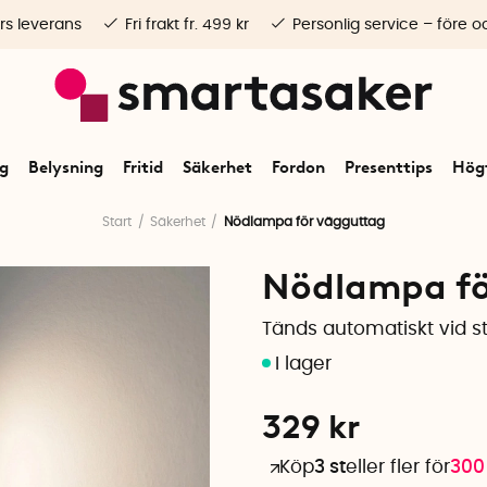
rs leverans
Fri frakt fr. 499 kr
Personlig service – före o
ng
Belysning
Fritid
Säkerhet
Fordon
Presenttips
Högt
Start
Säkerhet
Nödlampa för vägguttag
Nödlampa fö
Tänds automatiskt vid s
329
kr
Köp
3 st
eller fler för
300