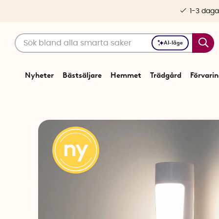
1-3 daga
AI-läge
Nyheter
Bästsäljare
Hemmet
Trädgård
Förvari