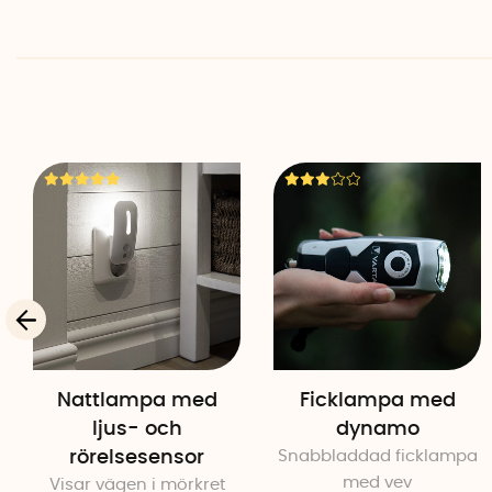
Nattlampa med
Ficklampa med
ljus- och
dynamo
rörelsesensor
Snabbladdad ficklampa
med vev
Visar vägen i mörkret