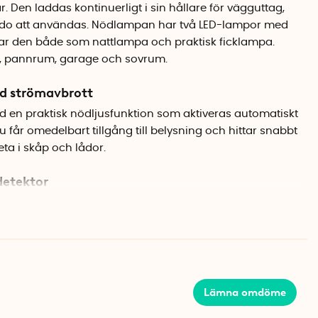
 Den laddas kontinuerligt i sin hållare för vägguttag,
r redo att användas. Nödlampan har två LED-lampor med
erar den både som nattlampa och praktisk ficklampa.
lar, pannrum, garage och sovrum.
id strömavbrott
en praktisk nödljusfunktion som aktiveras automatiskt
 får omedelbart tillgång till belysning och hittar snabbt
ta i skåp och lådor.
detektor
 registrerar rörelser på upp till 2–3 meters avstånd
r. Funktionen gör att lampan kan ge vägledande ljus när
, exempelvis på natten eller i förråd och garage.
t kraftigt ljus och passar bäst som nattlampa i
sas ordentligt.
Lämna omdöme
lampa