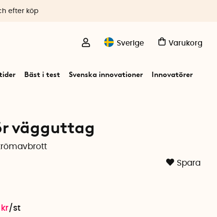
ch efter köp
Sverige
Varukorg
ider
Bäst i test
Svenska innovationer
Innovatörer
r vägguttag
trömavbrott
Spara
kr
/
st