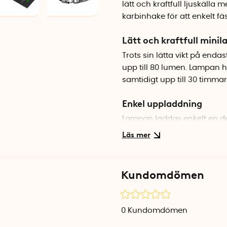
lätt och kraftfull ljuskälla 
karbinhake för att enkelt fä
Lätt och kraftfull mini
Trots sin lätta vikt på end
upp till 80 lumen. Lampan h
samtidigt upp till 30 timma
Enkel uppladdning
Lampan laddas enkelt en de
behovet av separata laddare
Ficklampan är utrustad med 
ljusstyrkan.
Kundomdömen
Specifikationer
Vikt: 18 g
0
Kundomdömen
Färg: Svart
Material: Aluminium