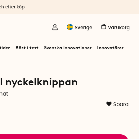
ch efter köp
Sverige
Varukorg
ider
Bäst i test
Svenska innovationer
Innovatörer
ll nyckelknippan
rmat
Spara