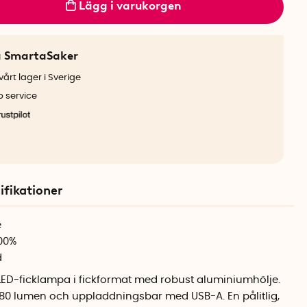
Lägg i varukorgen
a SmartaSaker
årt lager i Sverige
b service
ifikationer
e
100%
d
LED-ficklampa i fickformat med robust aluminiumhölje.
8–80 lumen och uppladdningsbar med USB-A. En pålitlig,