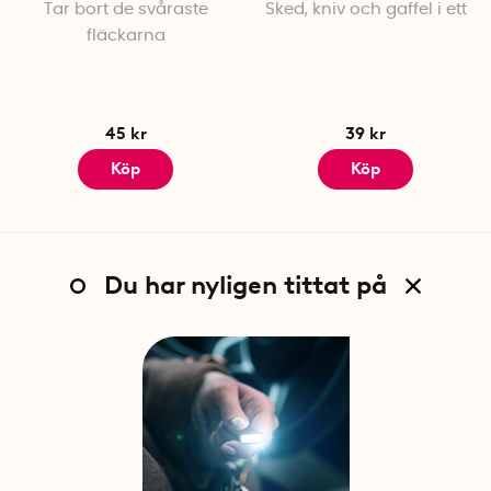
Tar bort de svåraste
Sked, kniv och gaffel i ett
fläckarna
45 kr
39 kr
Köp
Köp
Du har nyligen tittat på