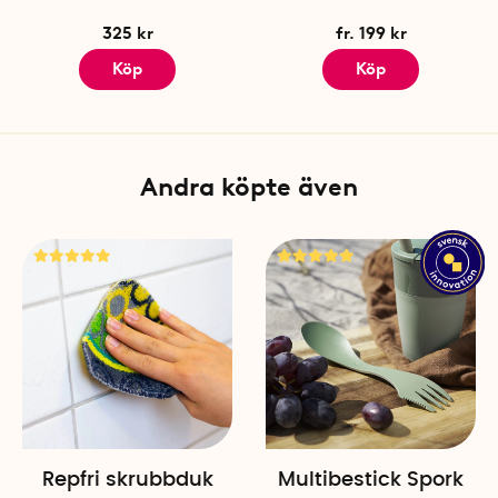
325 kr
fr. 199 kr
Köp
Köp
Andra köpte även
Repfri skrubbduk
Multibestick Spork