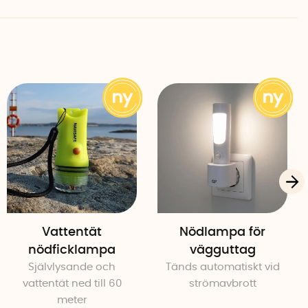
 K
Vattentät
Nödlampa för
nödficklampa
vägguttag
Självlysande och
Tänds automatiskt vid
vattentät ned till 60
strömavbrott
meter