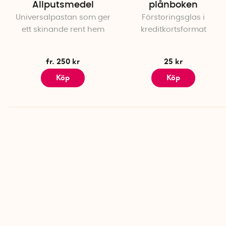
Allputsmedel
plånboken
Universalpastan som ger
Förstoringsglas i
ett skinande rent hem
kreditkortsformat
fr. 250 kr
25 kr
Köp
Köp