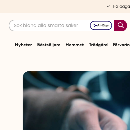
1-3 daga
AI-läge
Nyheter
Bästsäljare
Hemmet
Trädgård
Förvari