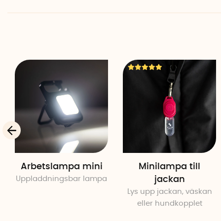
Arbetslampa mini
Minilampa till
Uppladdningsbar lampa
jackan
Lys upp jackan, väskan
eller hundkopplet