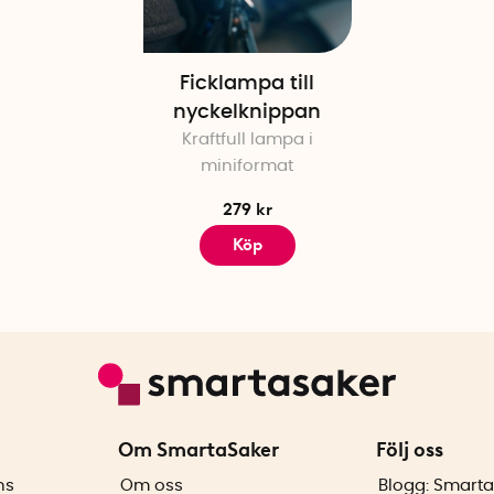
Ficklampa till
nyckelknippan
Kraftfull lampa i
miniformat
279 kr
Köp
Om SmartaSaker
Följ oss
ns
Om oss
Blogg: Smarta