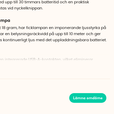
med upp till 30 timmars batteritid och en praktisk
stas vid nyckelknippan.
lampa
ast 18 gram, har ficklampan en imponerande ljusstyrka på
ar en belysningsräckvidd på upp till 10 meter och ger
rs kontinuerligt ljus med det uppladdningsbara batteriet.
n integrerade USB-A-kontakten, vilket eliminerar
 eller utbytbara batterier.
en praktisk on/off-knapp som hålls in för att justera
Lämna omdöme