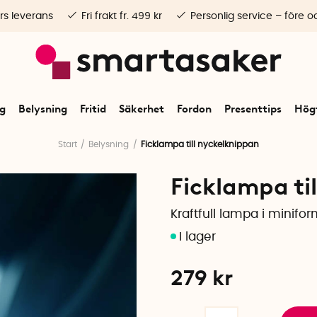
rs leverans
Fri frakt fr. 499 kr
Personlig service – före o
ng
Belysning
Fritid
Säkerhet
Fordon
Presenttips
Högt
Start
Belysning
Ficklampa till nyckelknippan
Ficklampa ti
Kraftfull lampa i minifo
279
kr