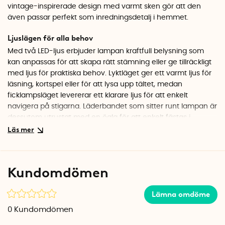
vintage-inspirerade design med varmt sken gör att den
även passar perfekt som inredningsdetalj i hemmet.
Ljuslägen för alla behov
Med två LED-ljus erbjuder lampan kraftfull belysning som
kan anpassas för att skapa rätt stämning eller ge tillräckligt
med ljus för praktiska behov. Lyktläget ger ett varmt ljus för
läsning, kortspel eller för att lysa upp tältet, medan
ficklampsläget levererar ett klarare ljus för att enkelt
navigera på stigarna. Läderbandet som sitter runt lampan är
dessutom utrustat med en ögla för att enkelt fästas i
karbinhake eller liknande.
Batteritid för långa äventyr
Lyktläget har en batteritid på upp till 40 timmar på låg
Kundomdömen
inställning och 4,5 timmar på hög inställning. Ficklampsläget
lyser upp till 70 timmar på låg inställning och 7 timmar på
Lämna omdöme
hög inställning. Lampan återuppladdas enkelt med den
medföljande USB-C-kabeln. Uttaget är placerat bakom
0
Kundomdömen
läderbandet.