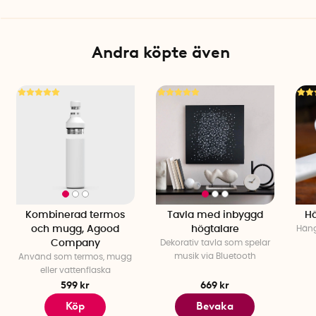
Andra köpte även
Kombinerad termos
Tavla med inbyggd
H
och mugg, Agood
högtalare
Häng
Company
Dekorativ tavla som spelar
musik via Bluetooth
Använd som termos, mugg
eller vattenflaska
599 kr
669 kr
Köp
Bevaka