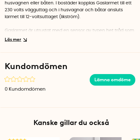
husvagnen eller båten. I bostäder kopplas Gaslarmet till ett
230 volts vägguttag och i husvagnar och båtar ansluts
larmet till 12-voltsuttaget (likström).
Gaslarmet är utrustat med en sensor av typen het tråd som
har mycket lång livslängd. Det inbyggda självtestet testar
även sensorn varje minut vilket gör det till ett stabilt och
pålitligt larm med hög känslighet.
Kundomdömen
Gaslarmet är mycket lätt att installera och levereras med
väggfäste, skruvar och pluggar. Häng upp larmet och
plugga in i kontakten för att aktivera larmet. Om olyckan är
Lämna omdöme
framme larmar gaslarmet med en kraftig larmsignal på 85
0
Kundomdömen
dB.
Gaslarmet mäter 7 cm x 7 cm x 3 cm och levereras med en
12V adapter samt nätadapter med 2 meter kabel.
Kanske gillar du också
Strömförbrukning Standby: 1W
Strömförbrikning Larmsignal: 1,5W