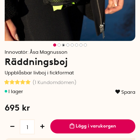
Innovatör:
Åsa Magnusson
Räddningsboj
Uppblåsbar livboj i fickformat
(1
Kundomdömen
)
Spara
695
kr
Lägg i varukorgen