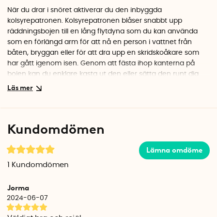
När du drar i snöret aktiverar du den inbyggda
kolsyrepatronen. Kolsyrepatronen blåser snabbt upp
räddningsbojen till en lång flytdyna som du kan använda
som en förlängd arm för att nå en person i vattnet från
båten, bryggan eller för att dra upp en skridskoåkare som
har gått igenom isen. Genom att fästa ihop kanterna på
bojen kan du enklare kasta ut den eller sätta den runt dig
själv.
Räddningsbojen är enkel att ta med och kan dessutom
bäras på höften med det praktiska midjehölstret.
Kundomdömen
Midjehölstret är designat så att du fortfarande kan utlösa
bojen medan den sitter i hölstret. I midjehölstret finns också
en visselpipa som kan användas för att signalera om du
Lämna omdöme
hamnar i nöd.
1
Kundomdömen
När livbojen använts kan den laddas om genom att tömma
Jorma
ur luften och sätta i en ny kolsyrepatron. Du tömmer ut
2024-06-07
luften genom att öppna ventilen och rulla ihop tuben. Även
om livbojen inte använts bör kolsyrepatronen bytas efter ett