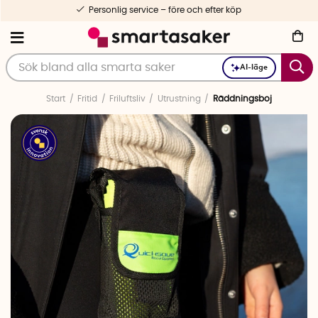
Personlig service – före och efter köp
AI-läge
Start
Fritid
Friluftsliv
Utrustning
Räddningsboj