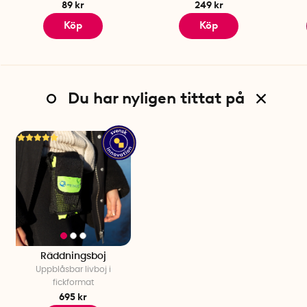
89 kr
249 kr
Köp
Köp
Du har nyligen tittat på
Räddningsboj
Uppblåsbar livboj i
fickformat
695 kr