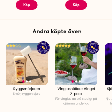
Instruktionsmanual PDF
Köp
Köp
Andra köpte även
Ryggsmörjaren
Vinglashållare Vingel
Sj
Smörj ryggen själv
2-pack
Får vinglas att stå stadigt på
Njut
ojämna underlag
h