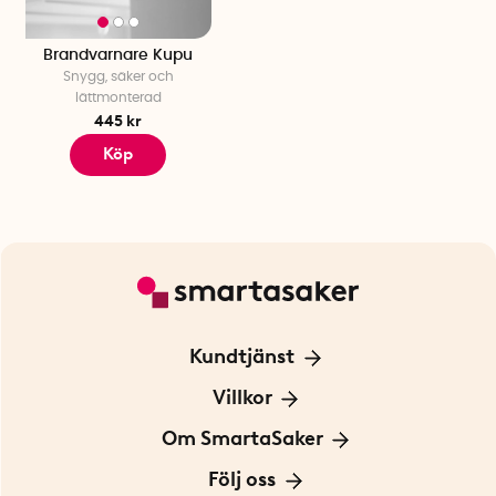
Brandvarnare Kupu
Snygg, säker och
lättmonterad
445 kr
Köp
Kundtjänst
Kontakta oss
Villkor
För Företag
Frakt och leverans
Om SmartaSaker
Personuppgiftspolicy
Om oss
Följ oss