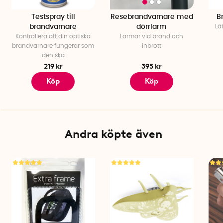
Testspray till
Resebrandvarnare med
B
brandvarnare
dörrlarm
Lä
Kontrollera att din optiska
Larmar vid brand och
brandvarnare fungerar som
inbrott
den ska
219 kr
395 kr
Köp
Köp
Andra köpte även