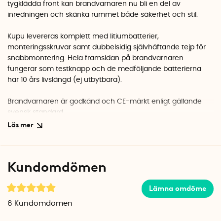
tygklädda front kan brandvarnaren nu bli en del av
inredningen och skänka rummet både säkerhet och stil.
Kupu levereras komplett med litiumbatterier,
monteringsskruvar samt dubbelsidig självhäftande tejp för
snabbmontering. Hela framsidan på brandvarnaren
fungerar som testknapp och de medföljande batterierna
har 10 års livslängd (ej utbytbara).
Brandvarnaren är godkänd och CE-märkt enligt gällande
svensk standard.
Design - Harri Koskinen
Videon visar både brandvarnaren Kupu samt dess
Kundomdömen
systerprodukt
Lento
Lämna omdöme
6
Kundomdömen