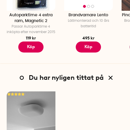
Autoparktime 4 extra
Brandvarnare Lento
Pin
ram, Magnetic 2
Lättmonterad och 10 års
Bra
batteritid
Passar Autoparktime 4
inköpta efter november 2015
119 kr
495 kr
Köp
Köp
Du har nyligen tittat på