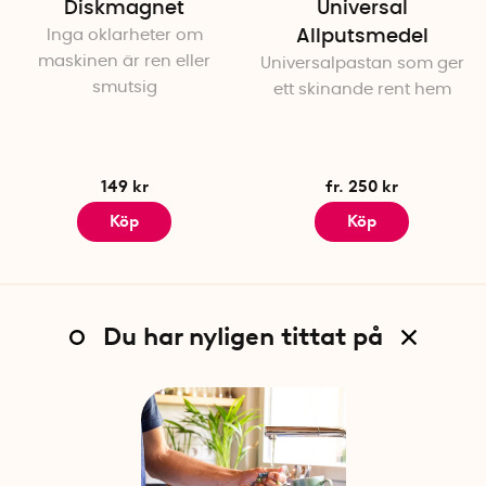
Diskmagnet
Universal
Inga oklarheter om
Allputsmedel
maskinen är ren eller
Universalpastan som ger
smutsig
ett skinande rent hem
149 kr
fr. 250 kr
Köp
Köp
Du har nyligen tittat på