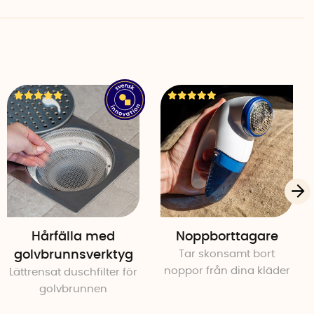
n skadas vid användning av över 90-gradigt vatten, syror,
ing. Filtret bör heller inte användas för lacker, oljor och
P-plast
t, silikonfritt filtertyg av polyester, kännetecknat av sin
aft
Hårfälla med
Noppborttagare
golvbrunnsverktyg
Tar skonsamt bort
noppor från dina kläder
Lättrensat duschfilter för
golvbrunnen