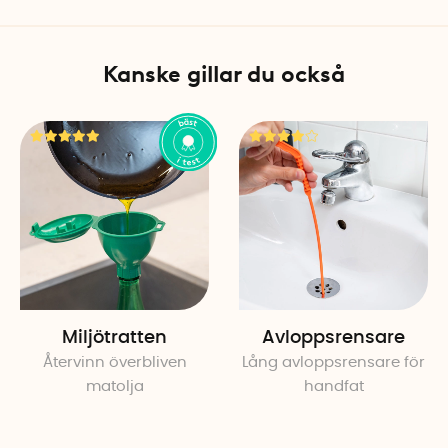
Observera att filterytan ka
vassa kanter och hög belastn
fasta ämnen.
Kanske gillar du också
Specifikationer
Färg: Blå
Material, ram: Återvunnen P
Material, filtertyg: Obehandla
höga alkaliska motståndskr
Längd: 42 cm
Bredd: 22 cm
Höjd: 8 cm
Tillverkningsland: Italien
Miljötratten
Avloppsrensare
Återvinn överbliven
Lång avloppsrensare för
matolja
handfat