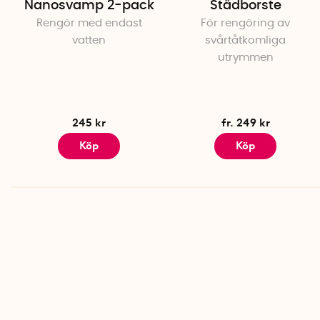
Nanosvamp 2-pack
Städborste
Rengör med endast
För rengöring av
vatten
svårtåtkomliga
utrymmen
245 kr
fr. 249 kr
Köp
Köp