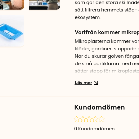
som gör den stora skillnade
sätt filtrera hemmets städ- 
ekosystem.
Varifrån kommer mikro
Mikroplasterna kommer vanli
kläder, gardiner, stoppade 
När du skurar golven fånga
de små partiklarna med ner i
sätter stopp för mikroplast
När kan jag använda mit
Diskbänksfiltret är utformat
filtrera vattnet från exempe
Kundomdömen
passar de flesta diskhoar o
genom att borsta det med e
papperskorgen. Vänligen da
0
Kundomdömen