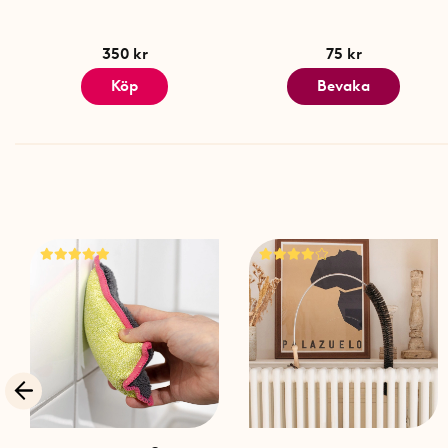
350 kr
75 kr
Köp
Bevaka