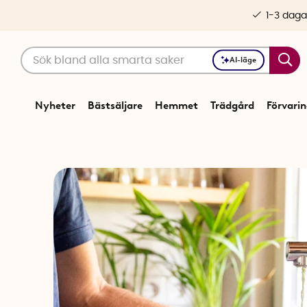
1-3 daga
AI-läge
Nyheter
Bästsäljare
Hemmet
Trädgård
Förvari