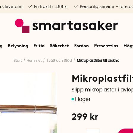
rs leverans
Fri frakt fr. 499 kr
Personlig service – före o
ng
Belysning
Fritid
Säkerhet
Fordon
Presenttips
Högt
Start
Hemmet
Tvätt och Städ
Mikroplastfilter till diskho
Mikroplastfilt
Slipp mikroplaster i avlo
299
kr