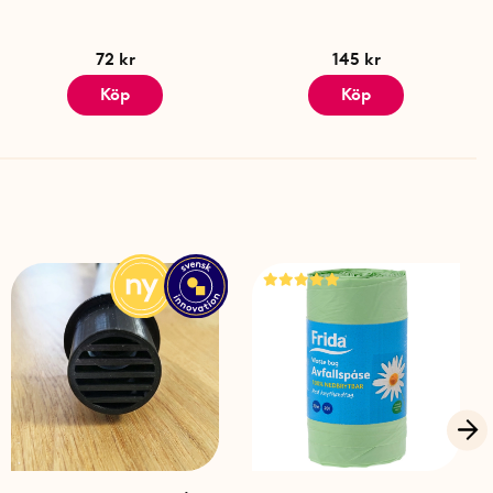
72 kr
145 kr
Köp
Köp