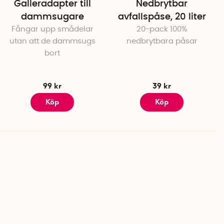
Galleradapter till
Nedbrytbar
dammsugare
avfallspåse, 20 liter
Fångar upp smådelar
20-pack 100%
utan att de dammsugs
nedbrytbara påsar
bort
99 kr
39 kr
Köp
Köp