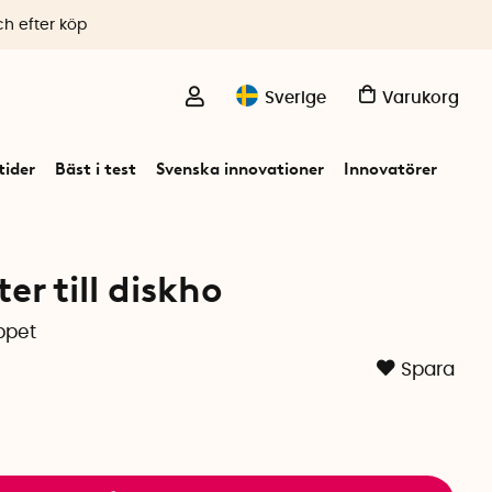
ch efter köp
Sverige
Varukorg
ider
Bäst i test
Svenska innovationer
Innovatörer
er till diskho
ppet
Spara