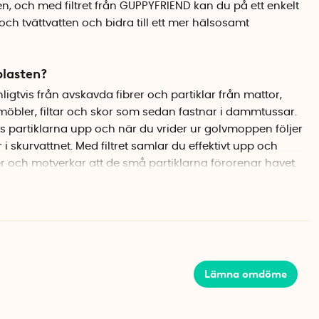
n, och med filtret från GUPPYFRIEND kan du på ett enkelt
och tvättvatten och bidra till ett mer hälsosamt
plasten?
gtvis från avskavda fibrer och partiklar från mattor,
möbler, filtar och skor som sedan fastnar i dammtussar.
s partiklarna upp och när du vrider ur golvmoppen följer
 skurvattnet. Med filtret samlar du effektivt upp och
er och motverkar att de små partiklarna förorenar havet.
t filter?
 för att placeras i diskhon och kan användas till att
lvis handtvätt, torktumlare och golvrengöring. Filtret
ch har en bevisad effekt (
se testresultat
). Rengör filtret
n mjuk borste och släng eventuella dammpartiklar i
Lämna omdöme
mmsug ej filtret vid rengöring.