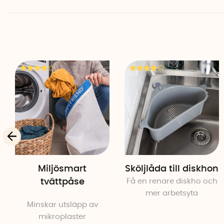
Miljösmart
Sköljlåda till diskhon
tvättpåse
Få en renare diskho och
mer arbetsyta
Minskar utsläpp av
mikroplaster