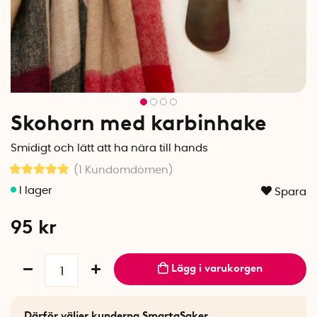
Skohorn med karbinhake
Smidigt och lätt att ha nära till hands
(1
Kundomdömen
)
Spara
95
kr
Lägg i varukorgen
Därför väljer kunderna SmartaSaker