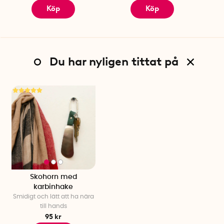
Köp
Köp
Du har nyligen tittat på
Skohorn med
karbinhake
Smidigt och lätt att ha nära
till hands
95 kr