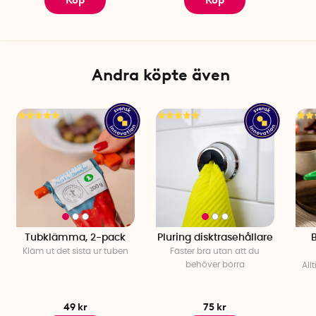
Köp
Köp
Andra köpte även
Tubklämma, 2-pack
Pluring disktrasehållare
B
Kläm ut det sista ur tuben
Fäster bra utan att du
behöver borra
All
49 kr
75 kr