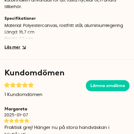
karbinhaken användas för att fästa nycklar och andra
tillbehör.
Specifikationer
Material: Polyestercanvas, rostfritt stål, aluminiumlegering
Längd: 16,7 cm
Bredd: 3,7 cm
Kundomdömen
Lämna omdöme
1
Kundomdömen
Margareta
2025-01-07
Praktisk grej! Hänger nu på stora handväskan i