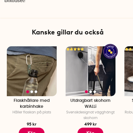
blixtlåset!
Kanske gillar du också
Flaskhållare med
Utdragbart skohorn
karbinhake
WALLi
Håller flaskan på plats
Svenskdesignat vägghängt
Robu
skohorn
95 kr
499 kr