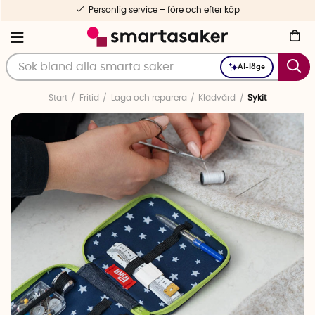
Personlig service – före och efter köp
AI-läge
Start
Fritid
Laga och reparera
Klädvård
Sykit