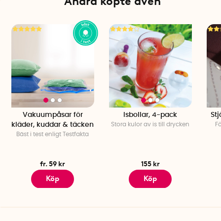
Andra köpte även
Vakuumpåsar för
Isbollar, 4-pack
St
kläder, kuddar & täcken
Stora kulor av is till drycken
Fö
Bäst i test enligt Testfakta
fr. 59 kr
155 kr
Köp
Köp