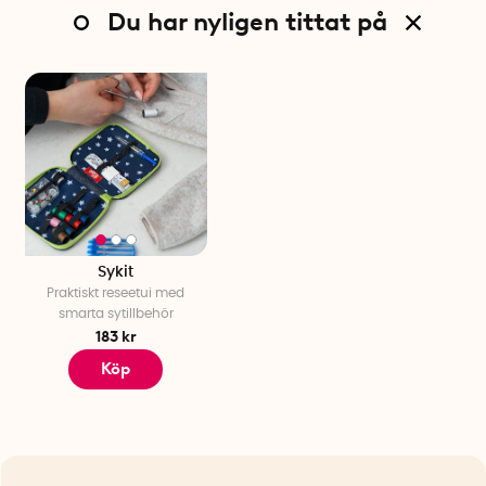
Du har nyligen tittat på
Sykit
Praktiskt reseetui med
smarta sytillbehör
183 kr
Köp