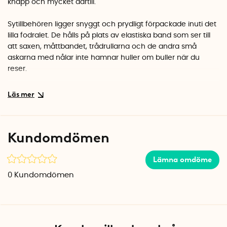
knapp och mycket därtill.
Sytillbehören ligger snyggt och prydligt förpackade inuti det
lilla fodralet. De hålls på plats av elastiska band som ser till
att saxen, måttbandet, trådrullarna och de andra små
askarna med nålar inte hamnar huller om buller när du
reser.
Sykitet, med allt innehåll inräknat, väger endast ca 100 gram.
Fodralet stängs med dragkedja och är perfekt att ta med på
resan. De många tillbehören gör sykitet även praktiskt att ha
hemma och är ett bra grundkit för vardagliga
Kundomdömen
småreparationer i kläder, väskor och andra textilier.
Sykitet innehåller:
Lämna omdöme
1 st sax, 1 st 150 cm måttband, 1 st fingerborg, 1 st sprättkniv, 1
0
Kundomdömen
st nålpåträdare, 3 st små påsybara tryckknappar, 6 st vita
knappar, 6 st säkerhetsnålar, 20 st knappnålar, 25 st synålar i
olika längder och 8 st trådrullar i färgerna blå, röd, rosa, vit,
svart, grön, grå och brun.