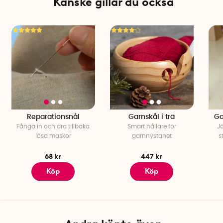
Kanske gillar du också
Mått fodral: 11 cm x 12 cm x 3 cm
Material: Bomull (denim)
Reparationsnål
Garnskål i trä
Ga
Fånga in och dra tillbaka
Smart hållare för
J
lösa maskor
garnnystanet
s
68 kr
447 kr
Köp
Köp