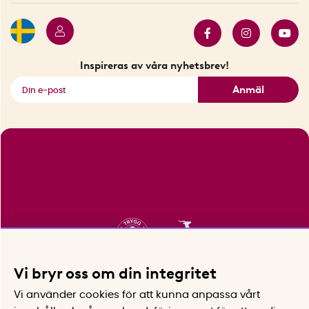
Butiker i Stockholm
Samarbeten
Bäst i test
Innovatörer
Bästsäljare
Fyndhörnan
Inspireras av våra nyhetsbrev!
Se alla smarta saker
Anmäl
Vi bryr oss om din integritet
Vi använder cookies för att kunna anpassa vårt