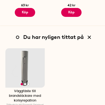
63 kr
42 kr
Köp
Köp
Du har nyligen tittat på
Väggfäste till
brandsläckare med
kolsyrepatron
Tillbehör till Firemill Original