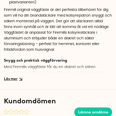
plastvarianten)
Firemill original väggfäste är det perfekta tillbehöret för dig
som vill ha din brandsläckare med kolsyrepatron snyggt och
säkert monterad på väggen. Det gör att släckaren alltid
finns inom synhåll och är lätt att komma åt vid ett nödläge.
Väggfästet är anpassat för Firemills kolsyresläckare i
aluminium och erbjuder både en diskret och säker
förvaringslösning – perfekt för hemmet, kontoret eller
fritidsfordon som husvagnar.
Snygg och praktisk väggförvaring
Med Firemills väggfäste får du en diskret och stilren
förvaring som håller din brandsläckare med kolsyrepatron
på plats utan att den tar upp onödig yta.
Med sin eleganta
design blir släckaren både en naturlig del av inredningen
och en trygghet som alltid finns nära till hands.
Kundomdömen
Snabb åtkomst vid behov
Väggfästet är utformat för att släckaren snabbt ska kunna
Lämna omdöme
tas loss vid en nödsituation. Genom att lossa remmen på