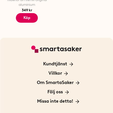
aluminium
349 kr
Köp
Kundtjänst
Kontakta oss
Villkor
För Företag
Frakt och leverans
Om SmartaSaker
Personuppgiftspolicy
Om oss
Följ oss
Köpvillkor
Vår historia
Blogg: Smarta tips
Missa inte detta!
Betalning
Hållbarhet
Press
Presentkort