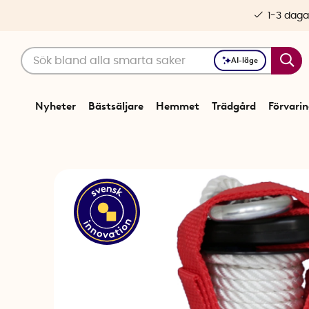
1-3 daga
AI-läge
Nyheter
Bästsäljare
Hemmet
Trädgård
Förvari