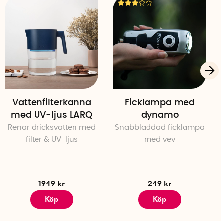
Vattenfilterkanna
Ficklampa med
med UV-ljus LARQ
dynamo
Renar dricksvatten med
Snabbladdad ficklampa
filter & UV-ljus
med vev
1949 kr
249 kr
Köp
Köp