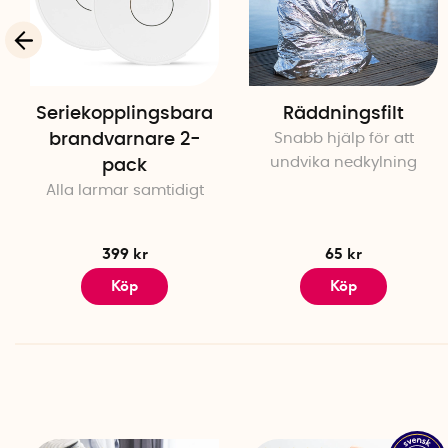
Seriekopplingsbara
Räddningsfilt
brandvarnare 2-
Snabb hjälp för att
undvika nedkylning
pack
Alla larmar samtidigt
399 kr
65 kr
Köp
Köp