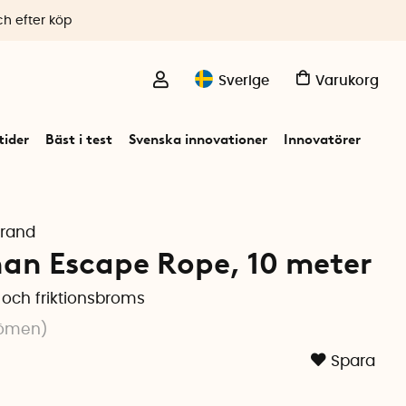
ch efter köp
Sverige
Varukorg
ider
Bäst i test
Svenska innovationer
Innovatörer
trand
an Escape Rope, 10 meter
och friktionsbroms
ömen
)
Spara