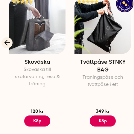
Skoväska
Tvättpåse STNKY
Skoväska till
BAG
skoförvaring, resa &
Träningspåse och
träning
tvättpåse i ett
120 kr
349 kr
Köp
Köp