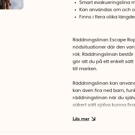
Smart evakueringslina 
Kan användas om och o
Finns i flera olika längde
Räddningslinan Escape Rop
nödsituationer där den vanl
rök. Räddningslinan består
gör att du på ett enkelt sätt
till marken.
Räddningslinan kan använd
kan även fira ned barn, fu
räddningslinan när du själv
säkert sätt själva kunna fi
Räddningslinan är lätt at
igen, vilket gör att du kan ö
överanvändas mer än till tr