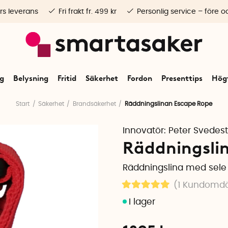
rs leverans
Fri frakt fr. 499 kr
Personlig service – före o
ng
Belysning
Fritid
Säkerhet
Fordon
Presenttips
Högt
Start
Säkerhet
Brandsäkerhet
Räddningslinan Escape Rope
Innovatör:
Peter Svedes
Räddningslin
Räddningslina med sele 
(1
Kundomd