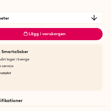
meter
Lägg i varukorgen
a SmartaSaker
årt lager i Sverige
b service
ifikationer