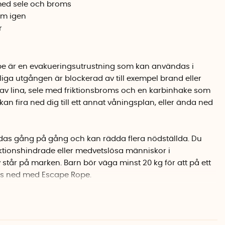
med sele och broms
m igen
r
e är en evakueringsutrustning som kan användas i
iga utgången är blockerad av till exempel brand eller
 av lina, sele med friktionsbroms och en karbinhake som
 kan fira ned dig till ett annat våningsplan, eller ända ned
as gång på gång och kan rädda flera nödställda. Du
nktionshindrade eller medvetslösa människor i
 står på marken. Barn bör väga minst 20 kg för att på ett
ras ned med Escape Rope.
t använda och du kan använda utrustningen om och om
va i lugn och ro.
Dock ska linan inte missbrukas eller
äning och riktig evakuering. Räddningslinan ska bytas ut