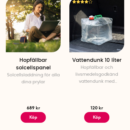
Hopfällbar
Vattendunk 10 liter
solcellspanel
Hopfällbar och
livsmedelsgodkänd
Solcellsladdning för alla
vattendunk med
dina prylar
tappkran
689 kr
120 kr
Köp
Köp