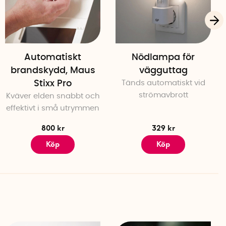
ch godkänd av Statens Provningsanstalt med certifikat nr
Automatiskt
Nödlampa för
brandskydd, Maus
vägguttag
Stixx Pro
Tänds automatiskt vid
strömavbrott
Kväver elden snabbt och
effektivt i små utrymmen
800 kr
329 kr
Köp
Köp