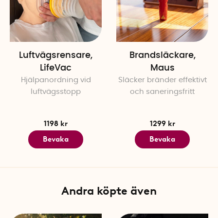
Räddningslinan är testad o
77020,22.
Luftvägsrensare,
Brandsläckare,
LifeVac
Maus
Hjälpanordning vid
Släcker bränder effektivt
luftvägsstopp
och saneringsfritt
1198 kr
1299 kr
Bevaka
Bevaka
Andra köpte även