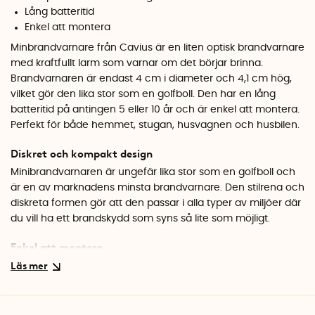
Lång batteritid
Enkel att montera
Minbrandvarnare från Cavius är en liten optisk brandvarnare
med kraftfullt larm som varnar om det börjar brinna.
Brandvarnaren är endast 4 cm i diameter och 4,1 cm hög,
vilket gör den lika stor som en golfboll. Den har en lång
batteritid på antingen 5 eller 10 år och är enkel att montera.
Perfekt för både hemmet, stugan, husvagnen och husbilen.
Diskret och kompakt design
Minibrandvarnaren är ungefär lika stor som en golfboll och
är en av marknadens minsta brandvarnare. Den stilrena och
diskreta formen gör att den passar i alla typer av miljöer där
du vill ha ett brandskydd som syns så lite som möjligt.
Enkel att montera
Brandvarnaren monteras i taket och bör placeras med cirka
50 cm fri yta runtom för bästa funktion. Du kan välja att
fästa den med dubbelhäftande tejp (kan köpas separat för
10 år) eller medföljande plugg och skruv.