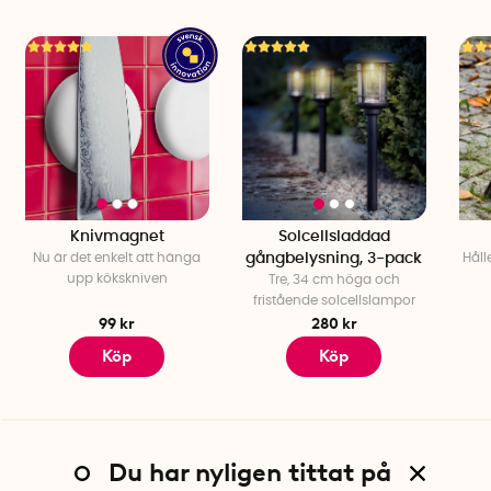
Knivmagnet
Solcellsladdad
Nu är det enkelt att hänga
gångbelysning, 3-pack
Håll
upp kökskniven
Tre, 34 cm höga och
fristående solcellslampor
99 kr
280 kr
Köp
Köp
Du har nyligen tittat på