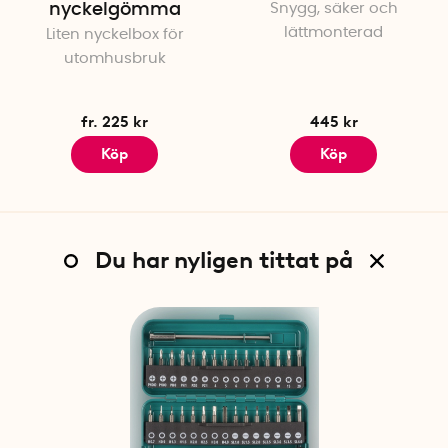
nyckelgömma
Snygg, säker och
lättmonterad
Liten nyckelbox för
utomhusbruk
fr. 225 kr
445 kr
Köp
Köp
Du har nyligen tittat på