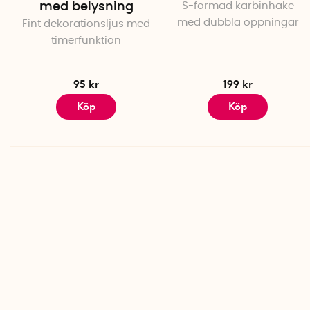
med belysning
S-formad karbinhake
med dubbla öppningar
Fint dekorationsljus med
timerfunktion
95 kr
199 kr
Köp
Köp