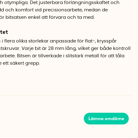
ch otympliga. Det justerbara förlängningsskaftet och
d och komfort vid precisionsarbete, medan de
 bitsatsen enkel att förvara och ta med.
tet
 i flera olika storlekar anpassade för flat-, krysspår
tskruvar. Varje bit är 28 mm lång, vilket ger både kontroll
bete. Bitsen är tillverkade i slitstark metall för att tåla
 ett säkert grepp.
gsskaft
 bitssatsen, utformat för att ligga bekvämt i handen även
edföljande förlängningsskaftet är justerbart i längd,
ch bättre åtkomst även i trånga utrymmen. Med
blir mejseln upp till 21 cm lång.
Lämna omdöme
a
en kompakt förvaringslåda i metall. Lådan är inte bara