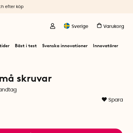
ch efter köp
Sverige
Varukorg
ider
Bäst i test
Svenska innovationer
Innovatörer
små skruvar
handtag
Spara