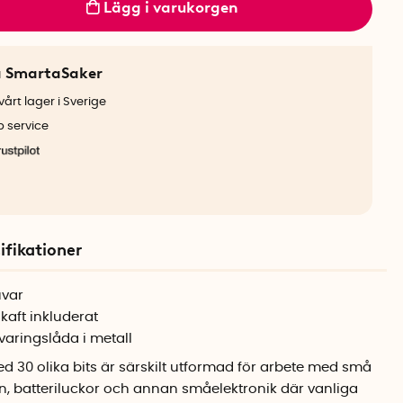
Lägg i varukorgen
a SmartaSaker
årt lager i Sverige
b service
ifikationer
uvar
kaft inkluderat
varingslåda i metall
ed 30 olika bits är särskilt utformad för arbete med små
on, batteriluckor och annan småelektronik där vanliga