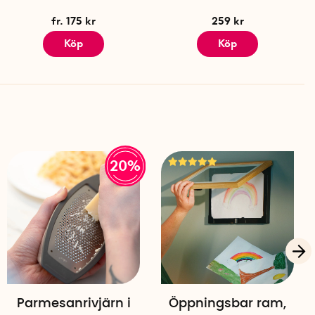
fr. 175 kr
259 kr
Köp
Köp
 Slovakien
20%
Parmesanrivjärn i
Öppningsbar ram,