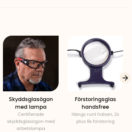
utformad – varje bits har sin plats, vilket gör det enkelt
ga storleken gör att du enkelt kan ha den i
ler ta med den i väskan.
skruvar med spårfattning (storlek 1/1,5/2/2,5/3/3,5/4)
krysspårskruvar med Phillips®-fattning (PH 000 / 00 / 0 / 1)
krysspårskruvar med Pozidriv®-fattning (PZ 0/1)
 skruvar med TORX®-fattning (T 4/5/6/7/8/9/10/15/20)
kruvar med insexfattning (storlek 0,7/0,9/1,3/1,5/2/2,5/3/4)
onent handtag
Skyddsglasögon
Förstoringsglas
med lampa
handsfree
Certifierade
Hängs runt halsen, 2x
örlängningsskaft 21 cm
skyddsglasögon med
plus 8x förstoring
arbetslampa