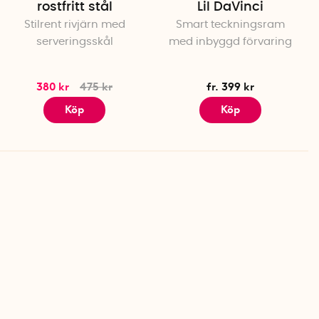
rostfritt stål
Lil DaVinci
Stilrent rivjärn med
Smart teckningsram
serveringsskål
med inbyggd förvaring
380 kr
475 kr
fr. 399 kr
Köp
Köp