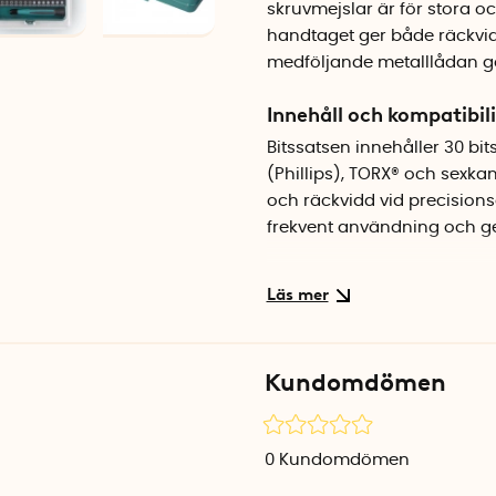
skruvmejslar är för stora o
handtaget ger både räckvid
medföljande metalllådan gör
Innehåll och kompatibili
Bitssatsen innehåller 30 bits
(Phillips), TORX® och sexkan
och räckvidd vid precisionsar
frekvent användning och ge
Handtag och förlängnin
Ett smidigt handtag ingår i
vid precissionsarbete. Det m
vilket ger ökad räckvidd o
Kundomdömen
förlängningskaftet monterat 
Kompakt förvaringslåd
0
Kundomdömen
Samtliga delar levereras i 