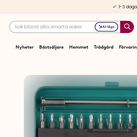
1-3 daga
AI-läge
Nyheter
Bästsäljare
Hemmet
Trädgård
Förvari