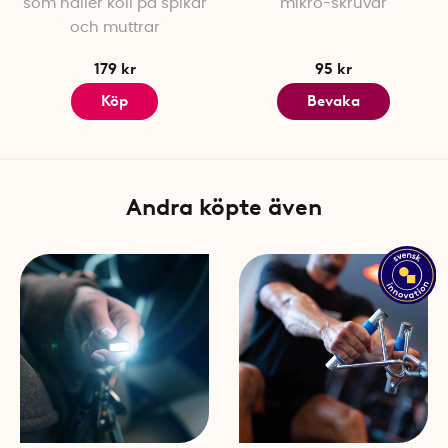
som håller koll på spikar
mikro-skruvar
och muttrar
179 kr
95 kr
Köp
Bevaka
Andra köpte även