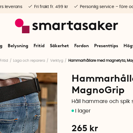
rs leverans
Fri frakt fr. 499 kr
Personlig service – före o
ng
Belysning
Fritid
Säkerhet
Fordon
Presenttips
Högt
Fritid
Laga och reparera
Verktyg
Hammarhållare med magnetyta, Ma
Hammarhåll
MagnoGrip
Håll hammare och spik s
265
kr