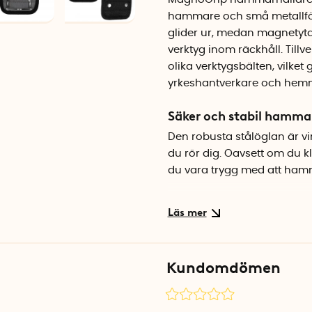
hammare och små metallför
glider ur, medan magnetytan
verktyg inom räckhåll. Tillv
olika verktygsbälten, vilket 
yrkeshantverkare och hemm
Säker och stabil hamma
Den robusta stålöglan är vi
du rör dig. Oavsett om du k
du vara trygg med att ham
Magnetyta för snabb åtko
Magnetytan framtill gör att 
verktyg, så att du alltid ha
Kundomdömen
Universell passform för
Hammarhållaren har både en
den enkelt kan fästas på ve