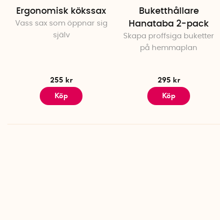
Ergonomisk kökssax
Buketthållare
Vass sax som öppnar sig
Hanataba 2-pack
själv
Skapa proffsiga buketter
på hemmaplan
255 kr
295 kr
Köp
Köp