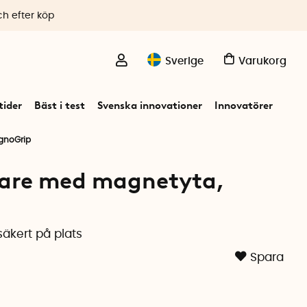
ch efter köp
Sverige
Varukorg
ider
Bäst i test
Svenska innovationer
Innovatörer
gnoGrip
are med magnetyta,
äkert på plats
Spara