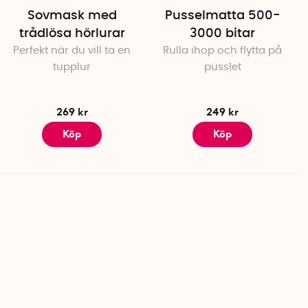
Sovmask med
Pusselmatta 500-
trådlösa hörlurar
3000 bitar
Perfekt när du vill ta en
Rulla ihop och flytta på
tupplur
pusslet
269 kr
249 kr
Köp
Köp