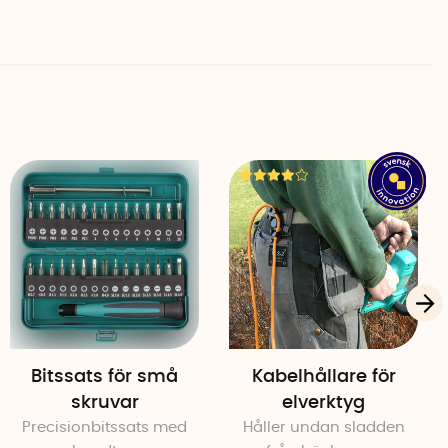
vändning.
r
Bitssats för små
Kabelhållare för
skruvar
elverktyg
Precisionbitssats med
Håller undan sladden