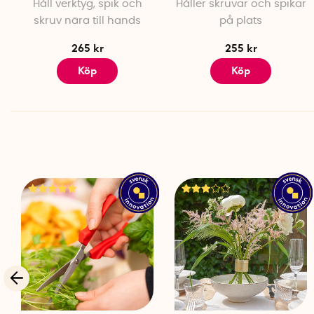
Håll verktyg, spik och
Håller skruvar och spikar
skruv nära till hands
på plats
265 kr
255 kr
Köp
Köp