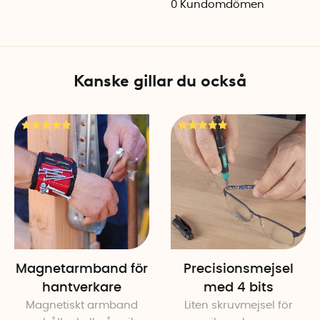
0
Kundomdömen
polyester för långvarig an
Specifikationer
Material: Förstärkt polyeste
Kanske gillar du också
Färg: Grå, svart
Vikt: 260 g
Höjd: 17,5 cm
Bredd: 12,2 cm
Djup: 7 cm
Antal per förpackning: 1
Magnetarmband för
Precisionsmejsel
hantverkare
med 4 bits
Magnetiskt armband
Liten skruvmejsel för