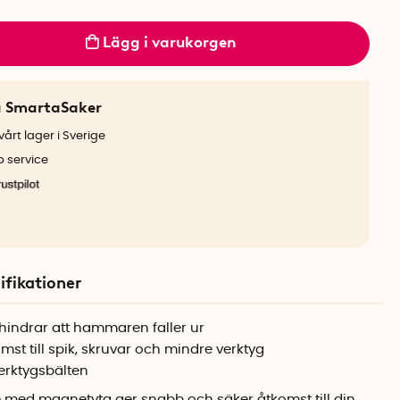
Lägg i varukorgen
a SmartaSaker
årt lager i Sverige
b service
ifikationer
hindrar att hammaren faller ur
st till spik, skruvar och mindre verktyg
erktygsbälten
ed magnetyta ger snabb och säker åtkomst till din