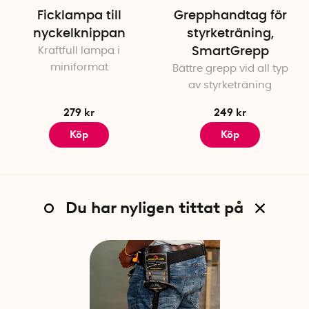
Ficklampa till
Grepphandtag för
nyckelknippan
styrketräning,
Kraftfull lampa i
SmartGrepp
miniformat
Bättre grepp vid all typ
av styrketräning
279 kr
249 kr
Köp
Köp
Du har nyligen tittat på