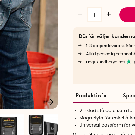
Därför väljer kundern
1-3 dagars leverans från v
Alltid personlig och snab
Högt kundbetyg hos
Produktinfo
Spec
Vinklad stålögla som för
Magnetyta för enkel åtkom
Universal passform för v
MagnoGrip hammarhållare m