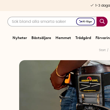
1-3 daga
AI-läge
Nyheter
Bästsäljare
Hemmet
Trädgård
Förvari
Start