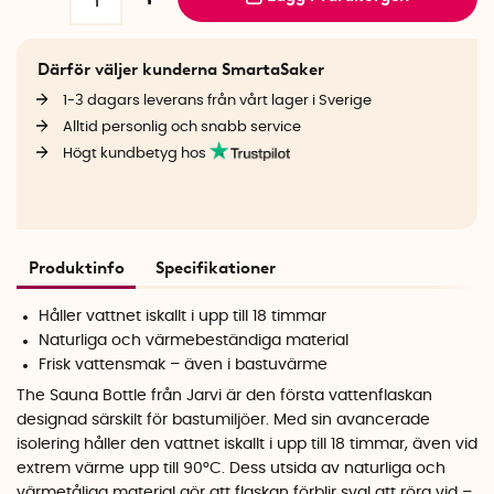
Därför väljer kunderna SmartaSaker
1-3 dagars leverans från vårt lager i Sverige
Alltid personlig och snabb service
Högt kundbetyg hos
Produktinfo
Specifikationer
Håller vattnet iskallt i upp till 18 timmar
Naturliga och värmebeständiga material
Frisk vattensmak – även i bastuvärme
The Sauna Bottle från Jarvi är den första vattenflaskan
designad särskilt för bastumiljöer. Med sin avancerade
isolering håller den vattnet iskallt i upp till 18 timmar, även vid
extrem värme upp till 90°C. Dess utsida av naturliga och
värmetåliga material gör att flaskan förblir sval att röra vid –