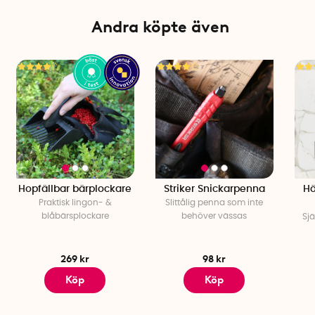
Andra köpte även
Hopfällbar bärplockare
Striker Snickarpenna
Hö
Praktisk lingon- &
Slittålig penna som inte
blåbärsplockare
behöver vässas
Sjä
269 kr
98 kr
Köp
Köp