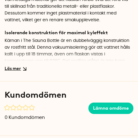
till skillnad från traditionella metall- eller plastflaskor.
Dessutom kommer inget plastmaterial i kontakt med
vattnet, vilket ger en renare smakupplevelse.
Isolerande konstruktion för maximal kyleffekt
Kärnan i The Sauna Bottle är en dubbelväggig konstruktion
av rostfritt stål. Denna vakuumisolering gör att vattnet hålls
kallt i upp till 18 timmar, även om flaskan vistas i
temperaturer upp till 90°C. Det rostfria stålet är inte bara
slitstarkt och livsmedelssäkert, utan också helt fritt från plast,
vilket eliminerar risken för kemisk påverkan från värme.
Bastuflaskans yttre är täckt med en innovativ kork och
neopren-komposit. Kombinationen av naturlig kork och
Kundomdömen
värmetålig neopren skapar en behaglig yta som förblir sval
vid beröring, även under höga temperaturer.
Lämna omdöme
Miljövänligt bambulock med smart tätning
0
Kundomdömen
Bastuflaskans lock är tillverkat av naturlig bambu – ett
hållbart och snyggt material som tål höga temperaturer
utan att bli för varmt att hantera. Insidan av locket har