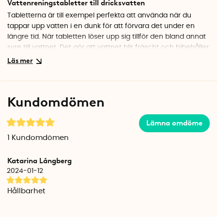
Vattenreningstabletter till dricksvatten
Tabletterna är till exempel perfekta att använda när du
tappar upp vatten i en dunk för att förvara det under en
längre tid. När tabletten löser upp sig tillför den bland annat
syre till vattnet. Det gör att vattnet blir fräscht och bibehåller
sin goda smak i upp till ca 3 månader.
Vattenrening på resan
Den lilla burken är praktisk att ta med och gör att du även
Kundomdömen
kan se till att kranvattnet är gott och drickbart på resan. Låt
tabletten verka i minst 3 timmar innan du dricker vattnet.
Lämna omdöme
Vattenreningstabletten fungerar endast i klart vatten.
Grumligt vatten måste renas genom ett ytterligare filter.
1
Kundomdömen
Vattenreningstabletter från Biocool
Katarina Långberg
Vattenreningstabletterna tillverkas av det svenska företaget
2024-01-12
Biocool. Biocool tillverkar skonsamma och effektiva
rengöringsprodukter som är enkla att använda.
Hållbarhet
Produktionen sker i Valbo, strax utanför Gävle.