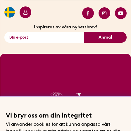
Butiker i Stockholm
Samarbeten
Bäst i test
Innovatörer
Bästsäljare
Fyndhörnan
Inspireras av våra nyhetsbrev!
Se alla smarta saker
Anmäl
Vi bryr oss om din integritet
Vi använder cookies för att kunna anpassa vårt