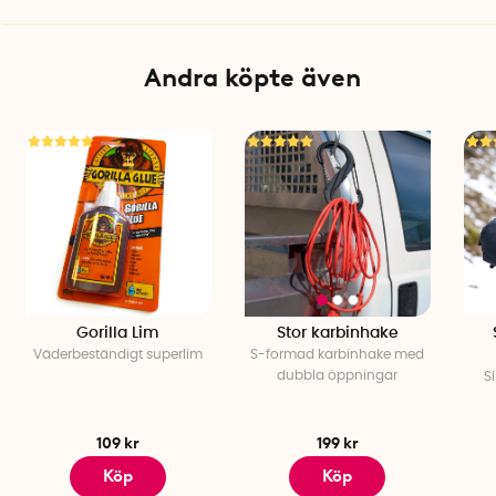
Andra köpte även
Gorilla Lim
Stor karbinhake
Väderbeständigt superlim
S-formad karbinhake med
dubbla öppningar
Sl
109 kr
199 kr
Köp
Köp