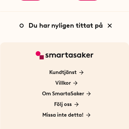
Du har nyligen tittat på
Kundtjänst
Kontakta oss
Villkor
För Företag
Frakt och leverans
Om SmartaSaker
Personuppgiftspolicy
Om oss
Följ oss
Köpvillkor
Vår historia
Blogg: Smarta tips
Missa inte detta!
Betalning
Hållbarhet
Press
Presentkort