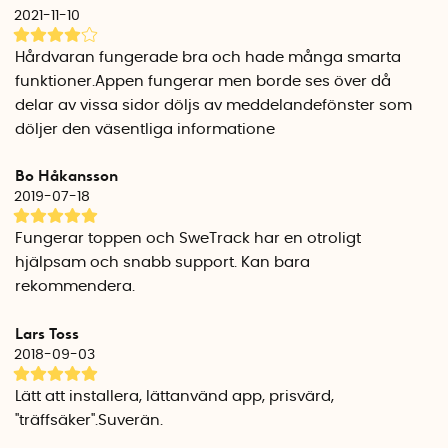
dataplan (fr. 49 kr/månad). Därefter är spårsändaren redo
2021-11-10
att användas.
Hårdvaran fungerade bra och hade många smarta
Smarta larm och geostängsel
funktioner.Appen fungerar men borde ses över då
I appen kan du skapa ett geostängsel, ett geografiskt
delar av vissa sidor döljs av meddelandefönster som
avgränsat område på kartan. Du får pushnotiser om
döljer den väsentliga informatione
fordonet börjar röra sig eller lämnar området. Du kan även
ta emot larm direkt i mobilen, så att du snabbt märker om
Bo Håkansson
något händer.
2019-07-18
Stöd för 4G och GSM-teknologi
Fungerar toppen och SweTrack har en otroligt
GPS-spårsändaren har ett inbyggt SIM-kort med stöd för 4G
hjälpsam och snabb support. Kan bara
och GSM för att säkerställ en snabb och stabil anslutning.
rekommendera.
Enheten ansluter dessutom automatiskt till den operatör
med bäst täckning i landet.
Lars Toss
2018-09-03
Smart batteriövervakning
GPS-spårsändaren kan även mäta spänningen på
Lätt att installera, lättanvänd app, prisvärd,
fordonets batteri och i appen kan du se nuvarande
''träffsäker''.Suverän.
batteristatus. Enheten har även ett inbyggt extrabatteri på