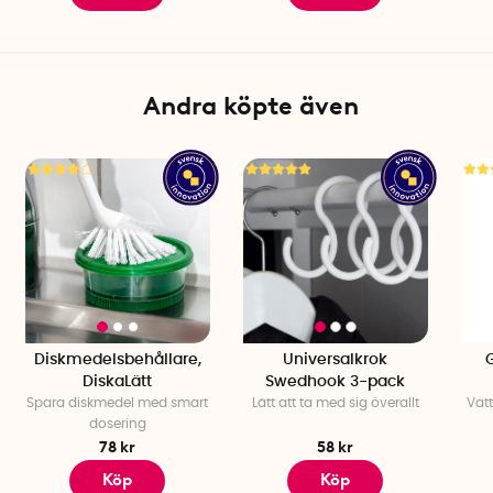
Certifierad av SSF: Ja
Sensorer: Rörelse
Antal per förpackning: 1 st SweTrack Lite+ (Gen2),
snabbstartsguide, anslutningskabel, dubbelsidig tejp
Andra köpte även
Diskmedelsbehållare,
Universalkrok
DiskaLätt
Swedhook 3-pack
Spara diskmedel med smart
Lätt att ta med sig överallt
Vat
dosering
78 kr
58 kr
Köp
Köp